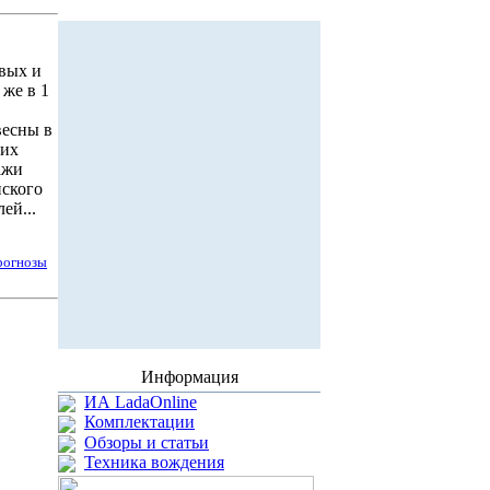
овых и
же в 1
весны в
ких
ажи
йского
ей...
рогнозы
Информация
ИА LadaOnline
Комплектации
Обзоры и статьи
Техника вождения