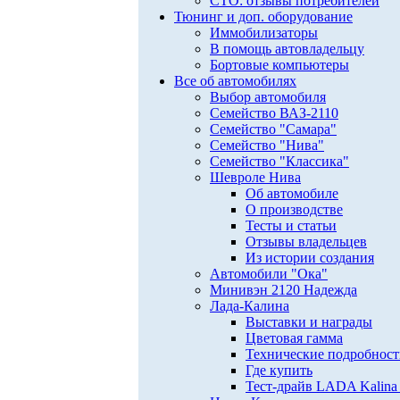
СТО: отзывы потребителей
Тюнинг и доп. оборудование
Иммобилизаторы
В помощь автовладельцу
Бортовые компьютеры
Все об автомобилях
Выбор автомобиля
Семейство ВАЗ-2110
Семейство "Самара"
Семейство "Нива"
Семейство "Классика"
Шевроле Нива
Об автомобиле
О производстве
Тесты и статьи
Отзывы владельцев
Из истории создания
Автомобили "Ока"
Минивэн 2120 Надежда
Лада-Калина
Выставки и награды
Цветовая гамма
Технические подробнос
Где купить
Тест-драйв LADA Kalina 