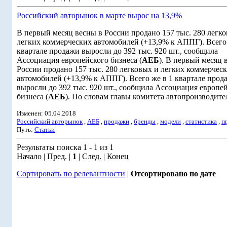
Российский авторынок в марте вырос на 13,9%
В первый месяц весны в России продано 157 тыс. 280 легк
легких коммерческих автомобилей (+13,9% к АППГ). Всего 
квартале продажи выросли до 392 тыс. 920 шт., сообщила
Ассоциация европейского бизнеса (
АЕБ
). В первый месяц 
России продано 157 тыс. 280 легковых и легких коммерчес
автомобилей (+13,9% к АППГ). Всего же в 1 квартале прод
выросли до 392 тыс. 920 шт., сообщила Ассоциация европе
бизнеса (
АЕБ
). По словам главы комитета автопроизводител
Изменен: 05.04.2018
Российский авторынок
,
АЕБ
,
продажи
,
бренды
,
модели
,
статистика
,
п
Путь:
Статьи
Результаты поиска 1 - 1 из 1
Начало | Пред. |
1
| След. | Конец
Сортировать по релевантности
|
Отсортировано по дате