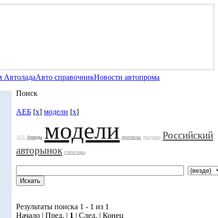
 Автолада
Авто справочник
Новости автопрома
Поиск
АЕБ
[
x
]
модели
[
x
]
модели
Российский
АЕБ
бренды
прогнозы
продажи
авторынок
статистика
Результаты поиска 1 - 1 из 1
Начало | Пред. |
1
| След. | Конец