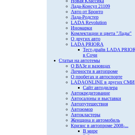
Новая Классика
Лада-Консул 21109
Авто от Бронто
Лада-Родстер
LADA Revolution
Иномарки
Комлектации и цвета "Лады"
О других авто
LADA PRIORA
Тест-драйв LADA PRIO
в Сочи
Статьи на автотемы
О ВАЗе и вазовцах
Личности в автопроме
О пробегах и автоспорте
LADAONLINE в других СМИ
Сайт автодилера
Автокредитование
Автосалоны и выставки
Автопутешествия
Автоюмор
Автокластеры
Женщина и автомобиль
Кризис в автопроме 2008-...
В мире