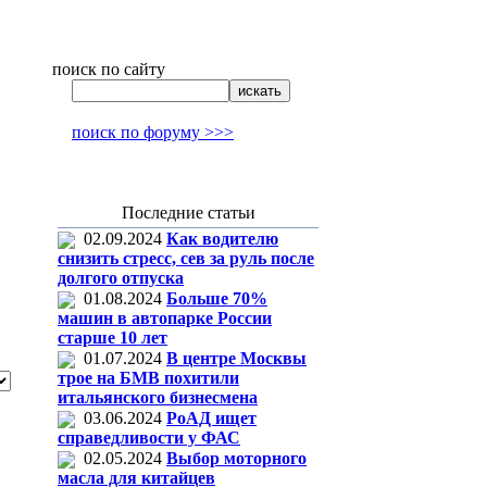
поиск по сайту
поиск по форуму >>>
Последние статьи
02.09.2024
Как водителю
снизить стресс, сев за руль после
долгого отпуска
01.08.2024
Больше 70%
машин в автопарке России
старше 10 лет
01.07.2024
В центре Москвы
трое на БМВ похитили
итальянского бизнесмена
03.06.2024
РоАД ищет
справедливости у ФАС
02.05.2024
Выбор моторного
масла для китайцев