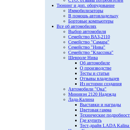
СТО: отзывы потребителей
Тюнинг и доп. оборудование
Иммобилизаторы
В помощь автовладельцу
Бортовые компьютеры
Все об автомобилях
Выбор автомобиля
Семейство ВАЗ-2110
Семейство "Самара"
Семейство "Нива"
Семейство "Классика"
Шевроле Нива
Об автомобиле
О производстве
Тесты и статьи
Отзывы владельцев
Из истории создания
Автомобили "Ока"
Минивэн 2120 Надежда
Лада-Калина
Выставки и награды
Цветовая гамма
Технические подробнос
Где купить
Тест-драйв LADA Kalina 