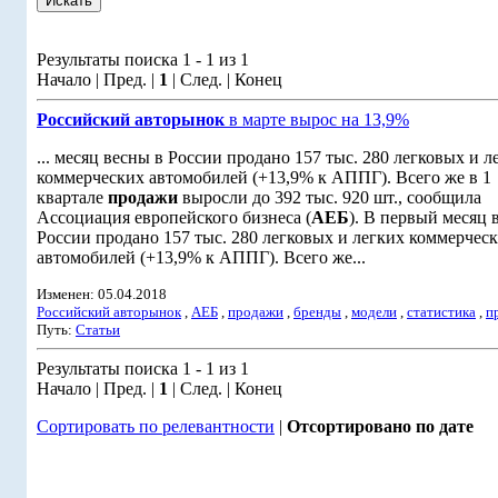
Результаты поиска 1 - 1 из 1
Начало | Пред. |
1
| След. | Конец
Российский авторынок
в марте вырос на 13,9%
... месяц весны в России продано 157 тыс. 280 легковых и л
коммерческих автомобилей (+13,9% к АППГ). Всего же в 1
квартале
продажи
выросли до 392 тыс. 920 шт., сообщила
Ассоциация европейского бизнеса (
АЕБ
). В первый месяц 
России продано 157 тыс. 280 легковых и легких коммерчес
автомобилей (+13,9% к АППГ). Всего же...
Изменен: 05.04.2018
Российский авторынок
,
АЕБ
,
продажи
,
бренды
,
модели
,
статистика
,
п
Путь:
Статьи
Результаты поиска 1 - 1 из 1
Начало | Пред. |
1
| След. | Конец
Сортировать по релевантности
|
Отсортировано по дате