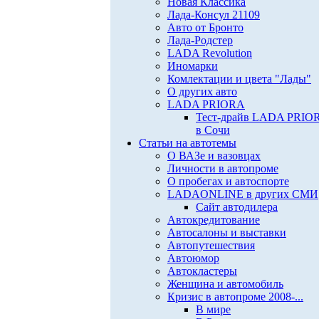
Новая Классика
Лада-Консул 21109
Авто от Бронто
Лада-Родстер
LADA Revolution
Иномарки
Комлектации и цвета "Лады"
О других авто
LADA PRIORA
Тест-драйв LADA PRIO
в Сочи
Статьи на автотемы
О ВАЗе и вазовцах
Личности в автопроме
О пробегах и автоспорте
LADAONLINE в других СМИ
Сайт автодилера
Автокредитование
Автосалоны и выставки
Автопутешествия
Автоюмор
Автокластеры
Женщина и автомобиль
Кризис в автопроме 2008-...
В мире