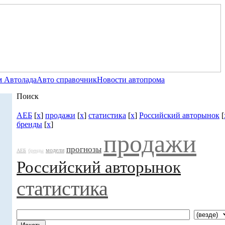
 Автолада
Авто справочник
Новости автопрома
Поиск
АЕБ
[
x
]
продажи
[
x
]
статистика
[
x
]
Российский авторынок
[
бренды
[
x
]
продажи
прогнозы
модели
АЕБ
бренды
Российский авторынок
статистика