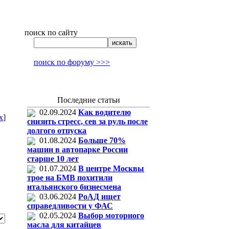
поиск по сайту
поиск по форуму >>>
Последние статьи
02.09.2024
Как водителю
x
]
снизить стресс, сев за руль после
долгого отпуска
01.08.2024
Больше 70%
машин в автопарке России
старше 10 лет
01.07.2024
В центре Москвы
трое на БМВ похитили
итальянского бизнесмена
03.06.2024
РоАД ищет
справедливости у ФАС
02.05.2024
Выбор моторного
масла для китайцев