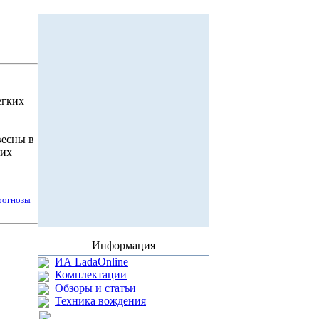
егких
весны в
ких
рогнозы
Информация
ИА LadaOnline
Комплектации
Обзоры и статьи
Техника вождения