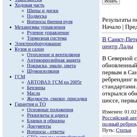
Ходовая часть
Шины и диски
Подвеска
Результаты по
Вопросы биения руля
Начало | Пред
Механизмы управления
Рулевое управление
Тормозная система
В Санкт-Пет
Электрооборудование
центр Лады
Кузов и салон
Отопление и вентиляция
В Северной 
Антикоррозийная защита
обновленны
Покраска, эмали, цвета
Шумоизоляция
первым в Са
ГСМ
ребрендинг 
АВТОВАЗ: ГСМ на 2005г
стандартами
Бензины
открылся об
Масла
Жидкости, смазки, присадки
шоссе, первы
Гарантия и ТО
Основные положения
Изменен: 01.02
Реквизиты и адреса
Российский ав
Бланки и образцы
полный ребрен
Документы
Путь:
Статьи
Вопросы - ответы