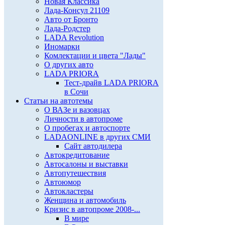
Новая Классика
Лада-Консул 21109
Авто от Бронто
Лада-Родстер
LADA Revolution
Иномарки
Комлектации и цвета "Лады"
О других авто
LADA PRIORA
Тест-драйв LADA PRIORA
в Сочи
Статьи на автотемы
О ВАЗе и вазовцах
Личности в автопроме
О пробегах и автоспорте
LADAONLINE в других СМИ
Сайт автодилера
Автокредитование
Автосалоны и выставки
Автопутешествия
Автоюмор
Автокластеры
Женщина и автомобиль
Кризис в автопроме 2008-...
В мире