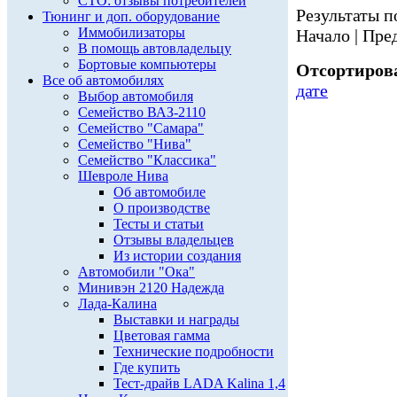
СТО: отзывы потребителей
Результаты по
Тюнинг и доп. оборудование
Иммобилизаторы
Начало | Пред
В помощь автовладельцу
Бортовые компьютеры
Отсортирова
Все об автомобилях
дате
Выбор автомобиля
Семейство ВАЗ-2110
Семейство "Самара"
Семейство "Нива"
Семейство "Классика"
Шевроле Нива
Об автомобиле
О производстве
Тесты и статьи
Отзывы владельцев
Из истории создания
Автомобили "Ока"
Минивэн 2120 Надежда
Лада-Калина
Выставки и награды
Цветовая гамма
Технические подробности
Где купить
Тест-драйв LADA Kalina 1,4