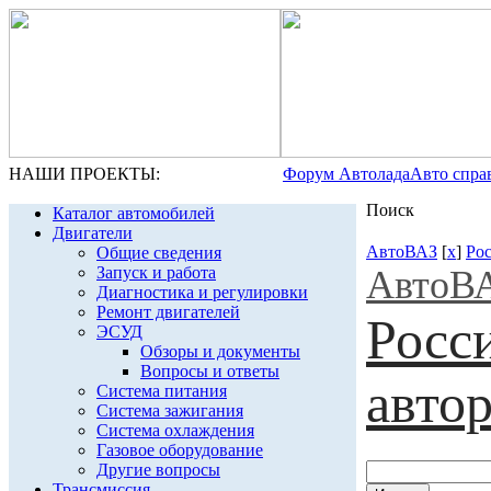
НАШИ ПРОЕКТЫ:
Форум Автолада
Авто спра
Поиск
Каталог автомобилей
Двигатели
АвтоВАЗ
[
x
]
Ро
Общие сведения
Запуск и работа
АвтоВ
Диагностика и регулировки
Ремонт двигателей
Росс
ЭСУД
Обзоры и документы
Вопросы и ответы
авто
Система питания
Система зажигания
Система охлаждения
Газовое оборудование
Другие вопросы
Трансмиссия