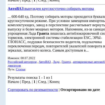
Начало | Пред. |
1
| След. | Конец
АвтоВАЗ
вынужден круглосуточно собирать моторы
... 600-640 ед. Поэтому собирать моторы приходится буквал
круглосуточном режиме. При условии замещения импортн
комплектующих, завод в перспективе рассчитывает вернуть
выпуску и более мощных моторов. Напомним, из-за санкци
упрощенная Лада
Гранта
лишилась антиблокировочной си
тормозов, электронной системы стабилизации ESC, ЭРЫ-
ГЛОНАСС, подушки безопасности водителя, подсказчика
переключения передач, повторителей указателей поворота в
зеркалах, запасного колеса. Самым доступным в...
Изменен: 08.07.2022
Российский автопром
,
АвтоВАЗ
,
Лада
,
Гранта
,
антикризисные автомоб
двигатели
Путь:
Статьи
Результаты поиска 1 - 1 из 1
Начало | Пред. |
1
| След. | Конец
Сортировать по релевантности
|
Отсортировано по дате