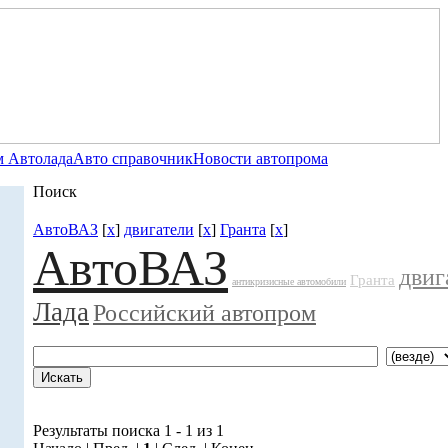
 Автолада
Авто справочник
Новости автопрома
Поиск
АвтоВАЗ
[
x
]
двигатели
[
x
]
Гранта
[
x
]
АвтоВАЗ
двиг
Гранта
антикризисные автомобили
Лада
Российский автопром
Результаты поиска 1 - 1 из 1