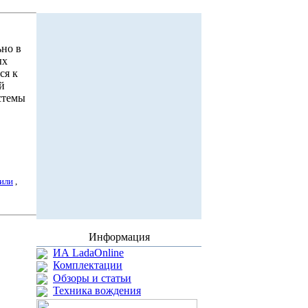
ьно в
ых
ся к
й
стемы
или
,
Информация
ИА LadaOnline
Комплектации
Обзоры и статьи
Техника вождения