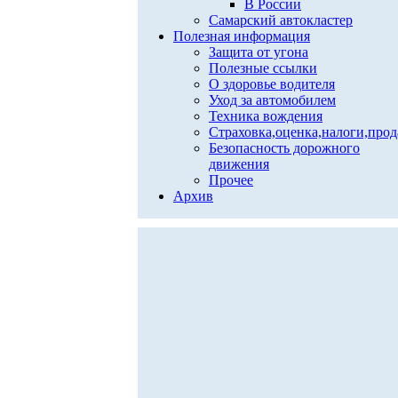
В России
Самарский автокластер
Полезная информация
Защита от угона
Полезные ссылки
О здоровье водителя
Уход за автомобилем
Техника вождения
Страховка,оценка,налоги,про
Безопасность дорожного
движения
Прочее
Архив