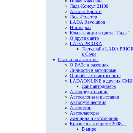
Новая Классика
Лада-Консул 21109
Авто от Бронто
Лада-Родстер
LADA Revolution
Иномарки
Комлектации и цвета "Лады"
О других авто
LADA PRIORA
Тест-драйв LADA PRIO
в Сочи
Статьи на автотемы
О ВАЗе и вазовцах
Личности в автопроме
О пробегах и автоспорте
LADAONLINE в других СМИ
Сайт автодилера
Автокредитование
Автосалоны и выставки
Автопутешествия
Автоюмор
Автокластеры
Женщина и автомобиль
Кризис в автопроме 2008-...
В мире