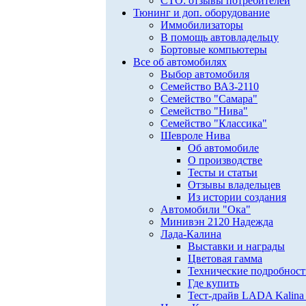
СТО: отзывы потребителей
Тюнинг и доп. оборудование
Иммобилизаторы
В помощь автовладельцу
Бортовые компьютеры
Все об автомобилях
Выбор автомобиля
Семейство ВАЗ-2110
Семейство "Самара"
Семейство "Нива"
Семейство "Классика"
Шевроле Нива
Об автомобиле
О производстве
Тесты и статьи
Отзывы владельцев
Из истории создания
Автомобили "Ока"
Минивэн 2120 Надежда
Лада-Калина
Выставки и награды
Цветовая гамма
Технические подробнос
Где купить
Тест-драйв LADA Kalina 