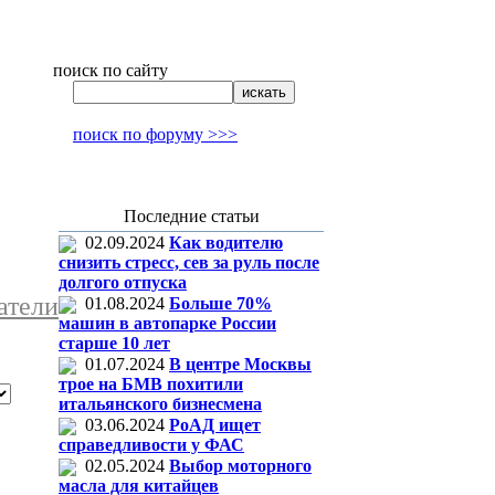
поиск по сайту
поиск по форуму >>>
Последние статьи
02.09.2024
Как водителю
снизить стресс, сев за руль после
долгого отпуска
атели
01.08.2024
Больше 70%
машин в автопарке России
старше 10 лет
01.07.2024
В центре Москвы
трое на БМВ похитили
итальянского бизнесмена
03.06.2024
РоАД ищет
справедливости у ФАС
02.05.2024
Выбор моторного
масла для китайцев