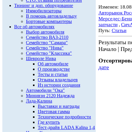
СТО: отзывы потребителей
Тюнинг и доп. оборудование
Изменен: 18.08
Иммобилизаторы
Авторынок Рос
В помощь автовладельцу
Мерседес-Бен
Бортовые компьютеры
запчасти
,
Сич
Все об автомобилях
Путь:
Статьи
Выбор автомобиля
Семейство ВАЗ-2110
Результаты по
Семейство "Самара"
Семейство "Нива"
Начало | Пред
Семейство "Классика"
Шевроле Нива
Отсортирова
Об автомобиле
дате
О производстве
Тесты и статьи
Отзывы владельцев
Из истории создания
Автомобили "Ока"
Минивэн 2120 Надежда
Лада-Калина
Выставки и награды
Цветовая гамма
Технические подробности
Где купить
Тест-драйв LADA Kalina 1,4