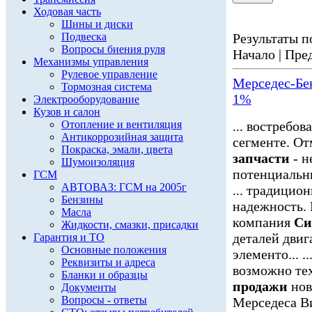
Ходовая часть
Шины и диски
Подвеска
Результаты по
Вопросы биения руля
Начало | Пред
Механизмы управления
Рулевое управление
Мерседес-Бе
Тормозная система
1%
Электрооборудование
Кузов и салон
Отопление и вентиляция
... востребо
Антикоррозийная защита
сегменте. О
Покраска, эмали, цвета
запчасти
- н
Шумоизоляция
потенциальны
ГСМ
АВТОВАЗ: ГСМ на 2005г
... традицио
Бензины
надежность.
Масла
компания
Си
Жидкости, смазки, присадки
деталей дви
Гарантия и ТО
Основные положения
элементо... .
Реквизиты и адреса
возможно тех
Бланки и образцы
продажи
нов
Документы
Вопросы - ответы
Мерседеса Ви