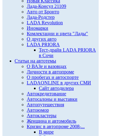
Новая Классика
Лада-Консул 21109
Авто от Бронто
Лада-Родстер
LADA Revolution
Иномарки
Комлектации и цвета "Лады"
О других авто
LADA PRIORA
Тест-драйв LADA PRIORA
в Сочи
Статьи на автотемы
О ВАЗе и вазовцах
Личности в автопроме
О пробегах и автоспорте
LADAONLINE в других СМИ
Сайт автодилера
Автокредитование
Автосалоны и выставки
Автопутешествия
Автоюмор
Автокластеры
Женщина и автомобиль
Кризис в автопроме 2008-...
В мире