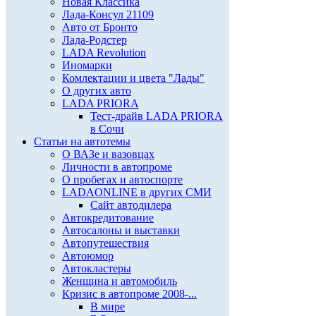
Новая Классика
Лада-Консул 21109
Авто от Бронто
Лада-Родстер
LADA Revolution
Иномарки
Комлектации и цвета "Лады"
О других авто
LADA PRIORA
Тест-драйв LADA PRIORA
в Сочи
Статьи на автотемы
О ВАЗе и вазовцах
Личности в автопроме
О пробегах и автоспорте
LADAONLINE в других СМИ
Сайт автодилера
Автокредитование
Автосалоны и выставки
Автопутешествия
Автоюмор
Автокластеры
Женщина и автомобиль
Кризис в автопроме 2008-...
В мире