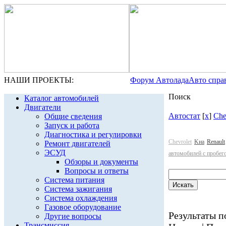
НАШИ ПРОЕКТЫ:
Форум Автолада
Авто спра
Поиск
Каталог автомобилей
Двигатели
Автостат
[
x
]
Che
Общие сведения
Запуск и работа
Диагностика и регулировки
Chevrolet
Kиа
Renault
Ремонт двигателей
ЭСУД
автомобилей с пробег
Обзоры и документы
Вопросы и ответы
Система питания
Система зажигания
Система охлаждения
Газовое оборудование
Результаты по
Другие вопросы
Трансмиссия