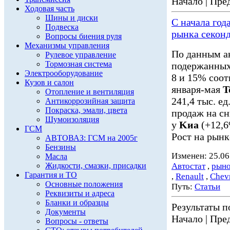
Начало | Пред
Ходовая часть
Шины и диски
С начала год
Подвеска
рынка секон
Вопросы биения руля
Механизмы управления
По данным а
Рулевое управление
Тормозная система
подержанных 
Электрооборудование
8 и 15% соот
Кузов и салон
января-мая
T
Отопление и вентиляция
241,4 тыс. ед
Антикоррозийная защита
Покраска, эмали, цвета
продаж на с
Шумоизоляция
у
Kиа
(+12,6
ГСМ
Рост на рынк
АВТОВАЗ: ГСМ на 2005г
Бензины
Изменен: 25.06
Масла
Жидкости, смазки, присадки
Автостат
,
рыно
Гарантия и ТО
,
Renault
,
Chevr
Основные положения
Путь:
Статьи
Реквизиты и адреса
Бланки и образцы
Результаты по
Документы
Начало | Пред
Вопросы - ответы