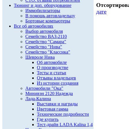
СТО: отзывы потребителей
Отсортирова
Тюнинг и доп. оборудование
Иммобилизаторы
дате
В помощь автовладельцу
Бортовые компьютеры
Все об автомобилях
Выбор автомобиля
Семейство ВАЗ-2110
Семейство "Самара"
Семейство "Нива"
Семейство "Классика"
Шевроле Нива
Об автомобиле
О производстве
Тесты и статьи
Отзывы владельцев
Из истории создания
Автомобили "Ока"
Минивэн 2120 Надежда
Лада-Калина
Выставки и награды
Цветовая гамма
Технические подробности
Где купить
Тест-драйв LADA Kalina 1,4