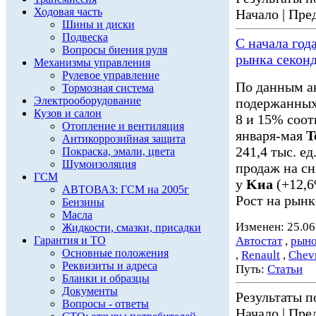
Ходовая часть
Начало | Пред
Шины и диски
Подвеска
С начала год
Вопросы биения руля
рынка секон
Механизмы управления
Рулевое управление
По данным а
Тормозная система
Электрооборудование
подержанных 
Кузов и салон
8 и 15% соот
Отопление и вентиляция
января-мая
T
Антикоррозийная защита
241,4 тыс. ед
Покраска, эмали, цвета
Шумоизоляция
продаж на с
ГСМ
у
Kиа
(+12,6
АВТОВАЗ: ГСМ на 2005г
Рост на рынк
Бензины
Масла
Изменен: 25.06
Жидкости, смазки, присадки
Гарантия и ТО
Автостат
,
рыно
Основные положения
,
Renault
,
Chevr
Реквизиты и адреса
Путь:
Статьи
Бланки и образцы
Документы
Результаты по
Вопросы - ответы
Начало | Пред