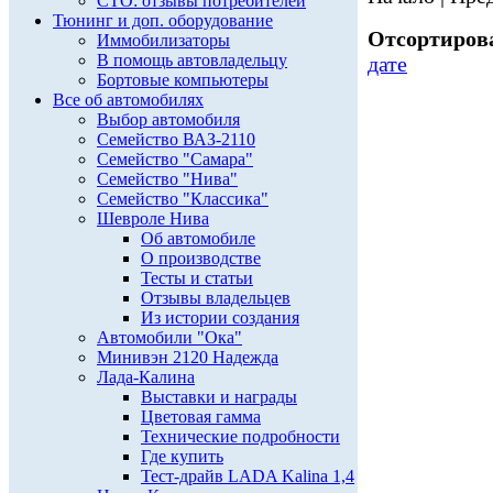
СТО: отзывы потребителей
Тюнинг и доп. оборудование
Отсортирова
Иммобилизаторы
В помощь автовладельцу
дате
Бортовые компьютеры
Все об автомобилях
Выбор автомобиля
Семейство ВАЗ-2110
Семейство "Самара"
Семейство "Нива"
Семейство "Классика"
Шевроле Нива
Об автомобиле
О производстве
Тесты и статьи
Отзывы владельцев
Из истории создания
Автомобили "Ока"
Минивэн 2120 Надежда
Лада-Калина
Выставки и награды
Цветовая гамма
Технические подробности
Где купить
Тест-драйв LADA Kalina 1,4