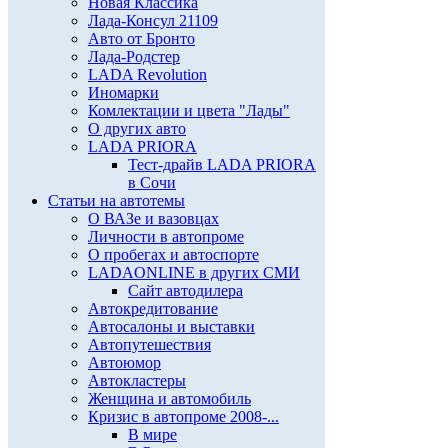
Новая Классика
Лада-Консул 21109
Авто от Бронто
Лада-Родстер
LADA Revolution
Иномарки
Комлектации и цвета "Лады"
О других авто
LADA PRIORA
Тест-драйв LADA PRIORA
в Сочи
Статьи на автотемы
О ВАЗе и вазовцах
Личности в автопроме
О пробегах и автоспорте
LADAONLINE в других СМИ
Сайт автодилера
Автокредитование
Автосалоны и выставки
Автопутешествия
Автоюмор
Автокластеры
Женщина и автомобиль
Кризис в автопроме 2008-...
В мире