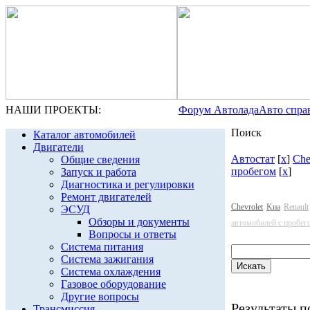
НАШИ ПРОЕКТЫ:
Форум Автолада
Авто спра
Поиск
Каталог автомобилей
Двигатели
Автостат
[
x
]
Che
Общие сведения
пробегом
[
x
]
Запуск и работа
Диагностика и регулировки
Ремонт двигателей
Chevrolet
Kиа
Renault
ЭСУД
Обзоры и документы
автомобилей с пробег
Вопросы и ответы
Система питания
Система зажигания
Система охлаждения
Газовое оборудование
Другие вопросы
Результаты по
Трансмиссия