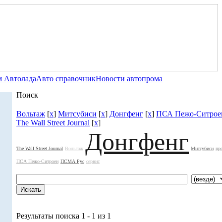
 Автолада
Авто справочник
Новости автопрома
Поиск
Вольтаж
[
x
]
Митсубиси
[
x
]
Донгфенг
[
x
]
ПСА Пежо-Ситрое
The Wall Street Journal
[
x
]
Донгфенг
The Wall Street Journal
Вольтаж
Митсубиси
пр
ПСА Пежо-Ситроен
ПСМА Рус
сервис
Результаты поиска 1 - 1 из 1