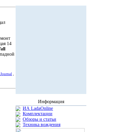
дал
ремонт
щая 14
all
ападной
 Journal
,
Информация
ИА LadaOnline
Комплектации
Обзоры и статьи
Техника вождения