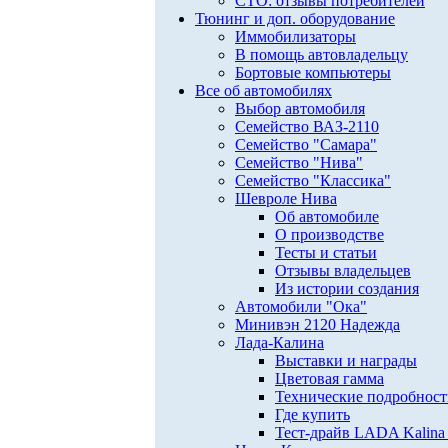
СТО: отзывы потребителей
Тюнинг и доп. оборудование
Иммобилизаторы
В помощь автовладельцу
Бортовые компьютеры
Все об автомобилях
Выбор автомобиля
Семейство ВАЗ-2110
Семейство "Самара"
Семейство "Нива"
Семейство "Классика"
Шевроле Нива
Об автомобиле
О производстве
Тесты и статьи
Отзывы владельцев
Из истории создания
Автомобили "Ока"
Минивэн 2120 Надежда
Лада-Калина
Выставки и награды
Цветовая гамма
Технические подробнос
Где купить
Тест-драйв LADA Kalina 