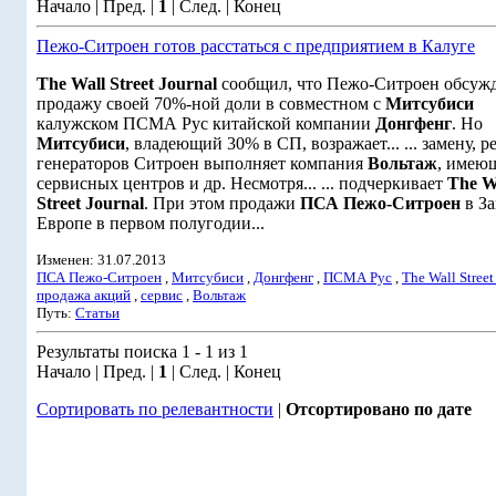
Начало | Пред. |
1
| След. | Конец
Пежо-Ситроен готов расстаться с предприятием в Калуге
The Wall Street Journal
сообщил, что Пежо-Ситроен обсуж
продажу своей 70%-ной доли в совместном с
Митсубиси
калужском ПСМА Рус китайской компании
Донгфенг
. Но
Митсубиси
, владеющий 30% в СП, возражает... ... замену, 
генераторов Ситроен выполняет компания
Вольтаж
, имею
сервисных центров и др. Несмотря... ... подчеркивает
The W
Street Journal
. При этом продажи
ПСА Пежо-Ситроен
в З
Европе в первом полугодии...
Изменен: 31.07.2013
ПСА Пежо-Ситроен
,
Митсубиси
,
Донгфенг
,
ПСМА Рус
,
The Wall Street
продажа акций
,
сервис
,
Вольтаж
Путь:
Статьи
Результаты поиска 1 - 1 из 1
Начало | Пред. |
1
| След. | Конец
Сортировать по релевантности
|
Отсортировано по дате