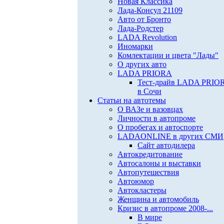
Новая Классика
Лада-Консул 21109
Авто от Бронто
Лада-Родстер
LADA Revolution
Иномарки
Комлектации и цвета "Лады"
О других авто
LADA PRIORA
Тест-драйв LADA PRIO
в Сочи
Статьи на автотемы
О ВАЗе и вазовцах
Личности в автопроме
О пробегах и автоспорте
LADAONLINE в других СМИ
Сайт автодилера
Автокредитование
Автосалоны и выставки
Автопутешествия
Автоюмор
Автокластеры
Женщина и автомобиль
Кризис в автопроме 2008-...
В мире