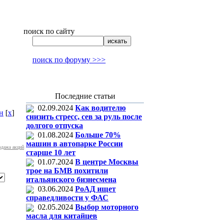
поиск по сайту
поиск по форуму >>>
Последние статьи
02.09.2024
Как водителю
н
[
x
]
снизить стресс, сев за руль после
долгого отпуска
01.08.2024
Больше 70%
машин в автопарке России
одажа акций
старше 10 лет
01.07.2024
В центре Москвы
трое на БМВ похитили
итальянского бизнесмена
03.06.2024
РоАД ищет
справедливости у ФАС
02.05.2024
Выбор моторного
масла для китайцев