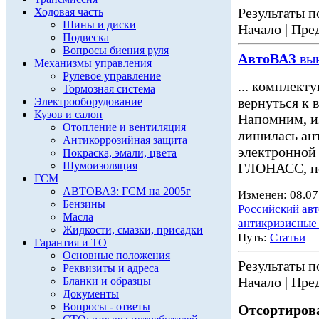
Результаты по
Ходовая часть
Шины и диски
Начало | Пред
Подвеска
Вопросы биения руля
АвтоВАЗ
вын
Механизмы управления
Рулевое управление
... комплект
Тормозная система
вернуться к 
Электрооборудование
Кузов и салон
Напомним, и
Отопление и вентиляция
лишилась ан
Антикоррозийная защита
электронной
Покраска, эмали, цвета
Шумоизоляция
ГЛОНАСС, по
ГСМ
АВТОВАЗ: ГСМ на 2005г
Изменен: 08.07
Бензины
Российский ав
Масла
антикризисные
Жидкости, смазки, присадки
Путь:
Статьи
Гарантия и ТО
Основные положения
Результаты по
Реквизиты и адреса
Начало | Пред
Бланки и образцы
Документы
Вопросы - ответы
Отсортирова