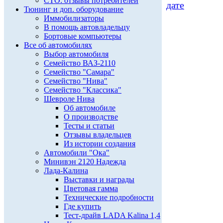
СТО: отзывы потребителей
дате
Тюнинг и доп. оборудование
Иммобилизаторы
В помощь автовладельцу
Бортовые компьютеры
Все об автомобилях
Выбор автомобиля
Семейство ВАЗ-2110
Семейство "Самара"
Семейство "Нива"
Семейство "Классика"
Шевроле Нива
Об автомобиле
О производстве
Тесты и статьи
Отзывы владельцев
Из истории создания
Автомобили "Ока"
Минивэн 2120 Надежда
Лада-Калина
Выставки и награды
Цветовая гамма
Технические подробности
Где купить
Тест-драйв LADA Kalina 1,4