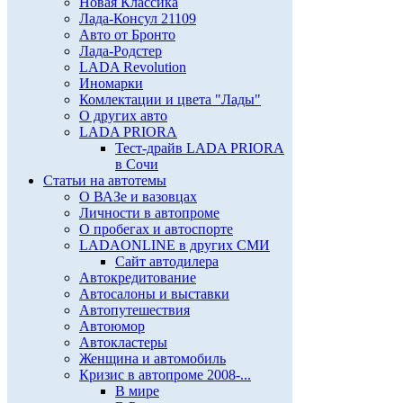
Новая Классика
Лада-Консул 21109
Авто от Бронто
Лада-Родстер
LADA Revolution
Иномарки
Комлектации и цвета "Лады"
О других авто
LADA PRIORA
Тест-драйв LADA PRIORA
в Сочи
Статьи на автотемы
О ВАЗе и вазовцах
Личности в автопроме
О пробегах и автоспорте
LADAONLINE в других СМИ
Сайт автодилера
Автокредитование
Автосалоны и выставки
Автопутешествия
Автоюмор
Автокластеры
Женщина и автомобиль
Кризис в автопроме 2008-...
В мире