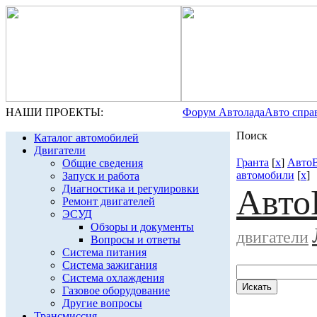
НАШИ ПРОЕКТЫ:
Форум Автолада
Авто спра
Поиск
Каталог автомобилей
Двигатели
Гранта
[
x
]
Авто
Общие сведения
автомобили
[
x
]
Запуск и работа
Диагностика и регулировки
Авто
Ремонт двигателей
ЭСУД
Обзоры и документы
двигатели
Вопросы и ответы
Система питания
Система зажигания
Система охлаждения
Газовое оборудование
Другие вопросы
Трансмиссия