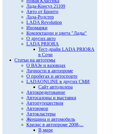
Новая Классика
Лада-Консул 21109
Авто от Бронто
Лада-Родстер
LADA Revolution
Иномарки
Комлектации и цвета "Лады"
О других авто
LADA PRIORA
Тест-драйв LADA PRIORA
в Сочи
Статьи на автотемы
О ВАЗе и вазовцах
Личности в автопроме
О пробегах и автоспорте
LADAONLINE в других СМИ
Сайт автодилера
Автокредитование
Автосалоны и выставки
Автопутешествия
Автоюмор
Автокластеры
Женщина и автомобиль
Кризис в автопроме 2008-...
В мире