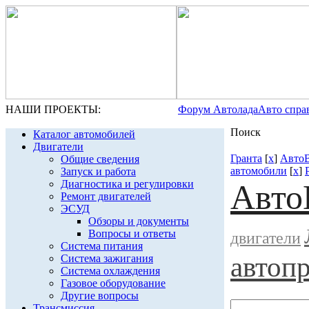
НАШИ ПРОЕКТЫ:
Форум Автолада
Авто спра
Поиск
Каталог автомобилей
Двигатели
Гранта
[
x
]
Авто
Общие сведения
автомобили
[
x
]
Запуск и работа
Диагностика и регулировки
Авто
Ремонт двигателей
ЭСУД
Обзоры и документы
Вопросы и ответы
двигатели
Система питания
автоп
Система зажигания
Система охлаждения
Газовое оборудование
Другие вопросы
Трансмиссия