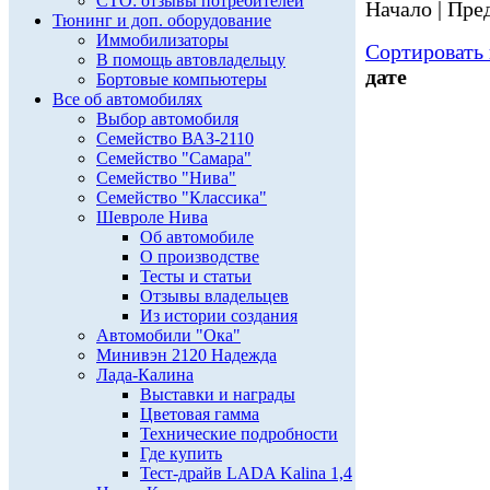
СТО: отзывы потребителей
Начало | Пред
Тюнинг и доп. оборудование
Иммобилизаторы
Сортировать 
В помощь автовладельцу
дате
Бортовые компьютеры
Все об автомобилях
Выбор автомобиля
Семейство ВАЗ-2110
Семейство "Самара"
Семейство "Нива"
Семейство "Классика"
Шевроле Нива
Об автомобиле
О производстве
Тесты и статьи
Отзывы владельцев
Из истории создания
Автомобили "Ока"
Минивэн 2120 Надежда
Лада-Калина
Выставки и награды
Цветовая гамма
Технические подробности
Где купить
Тест-драйв LADA Kalina 1,4