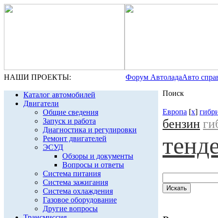
НАШИ ПРОЕКТЫ:
Форум Автолада
Авто спра
Поиск
Каталог автомобилей
Двигатели
Европа
[
x
]
гибр
Общие сведения
бензин
ги
Запуск и работа
Диагностика и регулировки
тенд
Ремонт двигателей
ЭСУД
Обзоры и документы
Вопросы и ответы
Система питания
Система зажигания
Система охлаждения
Газовое оборудование
Другие вопросы
Трансмиссия