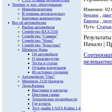
СТО: отзывы потребителей
Тюнинг и доп. оборудование
Изменен: 02.
Иммобилизаторы
В помощь автовладельцу
бензин
,
двиг
Бортовые компьютеры
Европа
,
диз
Все об автомобилях
Путь:
Статьи
Выбор автомобиля
Семейство ВАЗ-2110
Семейство "Самара"
Результаты 
Семейство "Нива"
Начало | П
Семейство "Классика"
Шевроле Нива
Сортирова
Об автомобиле
О производстве
релевантн
Тесты и статьи
Отзывы владельцев
Из истории создания
Автомобили "Ока"
Минивэн 2120 Надежда
Лада-Калина
Выставки и награды
Цветовая гамма
Технические подробности
Где купить
Тест-драйв LADA Kalina 1,4