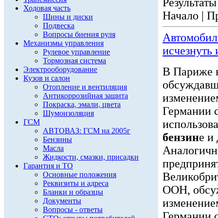
Результаты 
Ходовая часть
Начало | П
Шины и диски
Подвеска
Вопросы биения руля
Автомобил
Механизмы управления
исчезнуть 
Рулевое управление
Тормозная система
Электрооборудование
В Париже 
Кузов и салон
обсуждавш
Отопление и вентиляция
Антикоррозийная защита
изменением
Покраска, эмали, цвета
Германии с
Шумоизоляция
ГСМ
использова
АВТОВАЗ: ГСМ на 2005г
бензин
е и
Бензины
Масла
Аналогичн
Жидкости, смазки, присадки
предпринят
Гарантия и ТО
Основные положения
Великобри
Реквизиты и адреса
ООН, обсу
Бланки и образцы
Документы
изменением
Вопросы - ответы
Германии с