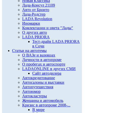
Новая Классика
Лада-Консул 21109
Авто от Бронто
Лада-Родстер
LADA Revolution
Иномарки
Комлектации и цвета "Лады"
О других авто
LADA PRIORA
Тест-драйв LADA PRIORA
в Сочи
Статьи на автотемы
О ВАЗе и вазовцах
Личности в автопроме
О пробегах и автоспорте
LADAONLINE в других СМИ
Сайт автодилера
Автокредитование
Автосалоны и выставки
Автопутешествия
Автоюмор
Автокластеры
Женщина и автомобиль
Кризис в автопроме 2008-...
В мире