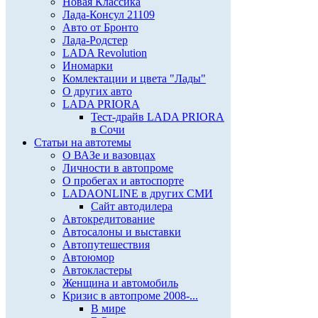
Новая Классика
Лада-Консул 21109
Авто от Бронто
Лада-Родстер
LADA Revolution
Иномарки
Комлектации и цвета "Лады"
О других авто
LADA PRIORA
Тест-драйв LADA PRIORA
в Сочи
Статьи на автотемы
О ВАЗе и вазовцах
Личности в автопроме
О пробегах и автоспорте
LADAONLINE в других СМИ
Сайт автодилера
Автокредитование
Автосалоны и выставки
Автопутешествия
Автоюмор
Автокластеры
Женщина и автомобиль
Кризис в автопроме 2008-...
В мире