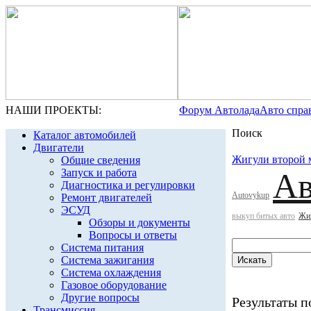
НАШИ ПРОЕКТЫ:
Форум Автолада
Авто спра
Поиск
Каталог автомобилей
Двигатели
Жигули второй 
Общие сведения
Запуск и работа
Ав
Диагностика и регулировки
Аutovykup
Ремонт двигателей
ЭСУД
выкуп битых авто
Жиг
Обзоры и документы
Вопросы и ответы
Система питания
Система зажигания
Система охлаждения
Газовое оборудование
Другие вопросы
Результаты по
Трансмиссия