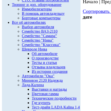
СТО: отзывы потребителей
Начало | Пред
Тюнинг и доп. оборудование
Иммобилизаторы
Сортировать 
В помощь автовладельцу
дате
Бортовые компьютеры
Все об автомобилях
Выбор автомобиля
Семейство ВАЗ-2110
Семейство "Самара"
Семейство "Нива"
Семейство "Классика"
Шевроле Нива
Об автомобиле
О производстве
Тесты и статьи
Отзывы владельцев
Из истории создания
Автомобили "Ока"
Минивэн 2120 Надежда
Лада-Калина
Выставки и награды
Цветовая гамма
Технические подробности
Где купить
Тест-драйв LADA Kalina 1,4