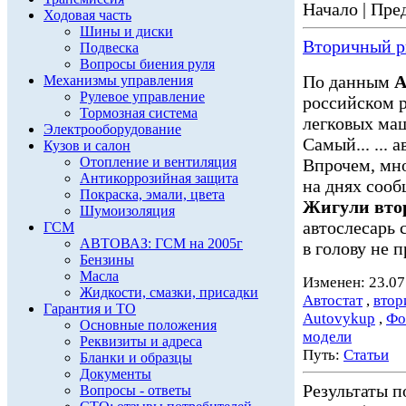
Начало | Пред
Ходовая часть
Шины и диски
Вторичный р
Подвеска
Вопросы биения руля
По данным
А
Механизмы управления
Рулевое управление
российском р
Тормозная система
легковых маш
Электрооборудование
Самый... ...
Кузов и салон
Отопление и вентиляция
Впрочем, мно
Антикоррозийная защита
на днях сооб
Покраска, эмали, цвета
Жигули вто
Шумоизоляция
автослесарь 
ГСМ
АВТОВАЗ: ГСМ на 2005г
в голову не п
Бензины
Масла
Изменен: 23.07
Жидкости, смазки, присадки
Автостат
,
втор
Гарантия и ТО
Аutovykup
,
Фо
Основные положения
модели
Реквизиты и адреса
Путь:
Статьи
Бланки и образцы
Документы
Результаты по
Вопросы - ответы