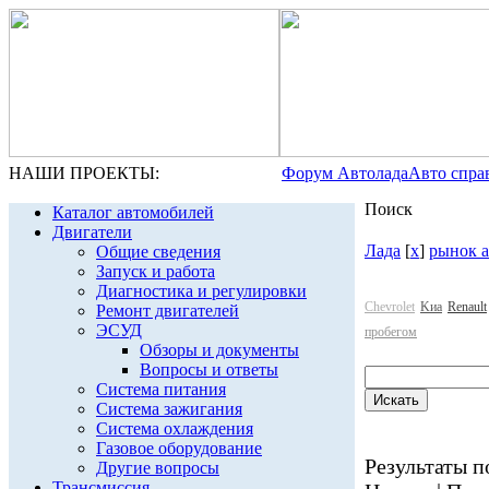
НАШИ ПРОЕКТЫ:
Форум Автолада
Авто спра
Поиск
Каталог автомобилей
Двигатели
Лада
[
x
]
рынок а
Общие сведения
Запуск и работа
Диагностика и регулировки
Chevrolet
Kиа
Renault
Ремонт двигателей
ЭСУД
пробегом
Обзоры и документы
Вопросы и ответы
Система питания
Система зажигания
Система охлаждения
Газовое оборудование
Результаты по
Другие вопросы
Трансмиссия