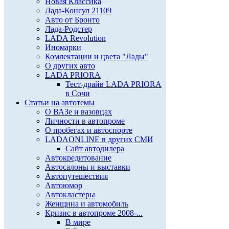
Новая Классика
Лада-Консул 21109
Авто от Бронто
Лада-Родстер
LADA Revolution
Иномарки
Комлектации и цвета "Лады"
О других авто
LADA PRIORA
Тест-драйв LADA PRIORA
в Сочи
Статьи на автотемы
О ВАЗе и вазовцах
Личности в автопроме
О пробегах и автоспорте
LADAONLINE в других СМИ
Сайт автодилера
Автокредитование
Автосалоны и выставки
Автопутешествия
Автоюмор
Автокластеры
Женщина и автомобиль
Кризис в автопроме 2008-...
В мире