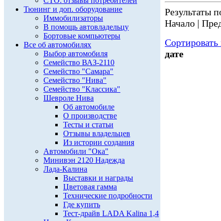
СТО: отзывы потребителей
Тюнинг и доп. оборудование
Результаты по
Иммобилизаторы
Начало | Пред
В помощь автовладельцу
Бортовые компьютеры
Сортировать 
Все об автомобилях
дате
Выбор автомобиля
Семейство ВАЗ-2110
Семейство "Самара"
Семейство "Нива"
Семейство "Классика"
Шевроле Нива
Об автомобиле
О производстве
Тесты и статьи
Отзывы владельцев
Из истории создания
Автомобили "Ока"
Минивэн 2120 Надежда
Лада-Калина
Выставки и награды
Цветовая гамма
Технические подробности
Где купить
Тест-драйв LADA Kalina 1,4