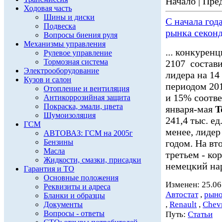
Начало | Пред
Ходовая часть
Шины и диски
С начала год
Подвеска
рынка секон
Вопросы биения руля
Механизмы управления
... конкурен
Рулевое управление
Тормозная система
2107 состави
Электрооборудование
лидера на 14
Кузов и салон
периодом 201
Отопление и вентиляция
и 15% соотве
Антикоррозийная защита
Покраска, эмали, цвета
января-мая
T
Шумоизоляция
241,4 тыс. е
ГСМ
менее, лидер
АВТОВАЗ: ГСМ на 2005г
Бензины
годом. На вт
Масла
третьем - ко
Жидкости, смазки, присадки
немецкий нар
Гарантия и ТО
Основные положения
Изменен: 25.06
Реквизиты и адреса
Автостат
,
рыно
Бланки и образцы
,
Renault
,
Chevr
Документы
Вопросы - ответы
Путь:
Статьи