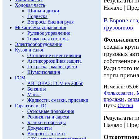
Результаты по
Ходовая часть
Начало | Пред
Шины и диски
Подвеска
В Европе со
Вопросы биения руля
грузовиков
Механизмы управления
Рулевое управление
Тормозная система
Фольксваге
Электрооборудование
создать кру
Кузов и салон
грузовых ав
Отопление и вентиляция
собственное 
Антикоррозийная защита
Покраска, эмали, цвета
Ради этого н
Шумоизоляция
торги привил
ГСМ
АВТОВАЗ: ГСМ на 2005г
Изменен: 05.06
Бензины
Фольксваген
,
Масла
продажи
,
серв
Жидкости, смазки, присадки
Путь:
Статьи
Гарантия и ТО
Основные положения
Реквизиты и адреса
Результаты по
Бланки и образцы
Начало | Пред
Документы
Вопросы - ответы
Отсортирова