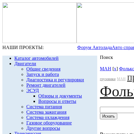
НАШИ ПРОЕКТЫ:
Форум Автолада
Авто спра
Поиск
Каталог автомобилей
Двигатели
МАН
[
x
]
Фолькс
Общие сведения
п
Запуск и работа
грузовики
МАН
Диагностика и регулировки
Ремонт двигателей
Фоль
ЭСУД
Обзоры и документы
Вопросы и ответы
Система питания
Система зажигания
Система охлаждения
Газовое оборудование
Другие вопросы
Трансмиссия