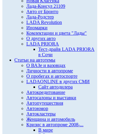
Новая Классика
Лада-Консул 21109
Авто от Бронто
Лада-Родстер
LADA Revolution
Иномарки
Комлектации и цвета "Лады"
О других авто
LADA PRIORA
Тест-драйв LADA PRIORA
в Сочи
Статьи на автотемы
О ВАЗе и вазовцах
Личности в автопроме
О пробегах и автоспорте
LADAONLINE в других СМИ
Сайт автодилера
Автокредитование
Автосалоны и выставки
Автопутешествия
Автоюмор
Автокластеры
Женщина и автомобиль
Кризис в автопроме 2008-...
В мире