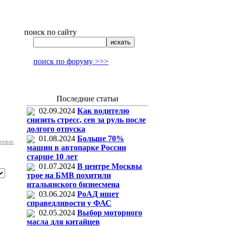
поиск по сайту
поиск по форуму >>>
Последние статьи
02.09.2024
Как водителю
снизить стресс, сев за руль после
долгого отпуска
01.08.2024
Больше 70%
сервис
машин в автопарке России
старше 10 лет
01.07.2024
В центре Москвы
трое на БМВ похитили
итальянского бизнесмена
03.06.2024
РоАД ищет
справедливости у ФАС
02.05.2024
Выбор моторного
масла для китайцев