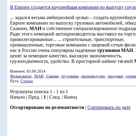
В Европе создается крупнейшая компания по выпуску груз
... задался весьма амбициозной целью – создать крупнейшу
Европе компанию по выпуску грузовых автомобилей, объе
Сканию,
МАН
и собственное специализированное подразд
Ради этого немецкий автопроизводитель выставил на торги
привилегированные... ... строительные, транспортные,
промышленные, торговые компании с широкой сетью фили
нас в России очень популярны надежные
грузовики
МАН
.
ценят за немецкое качество, высокую экономичность,
грузоподъемность, удобство. В просторной кабине тягачей
Изменен: 05.06.2014
Фольксваген
,
МАН
,
Скания
,
грузовики
,
производство
,
продажи
,
серви
Путь:
Статьи
Результаты поиска 1 - 1 из 1
Начало | Пред. |
1
| След. | Конец
Отсортировано по релевантности
|
Сортировать по дате