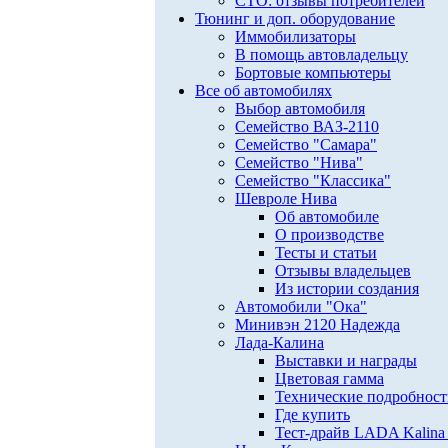
СТО: отзывы потребителей
Тюнинг и доп. оборудование
Иммобилизаторы
В помощь автовладельцу
Бортовые компьютеры
Все об автомобилях
Выбор автомобиля
Семейство ВАЗ-2110
Семейство "Самара"
Семейство "Нива"
Семейство "Классика"
Шевроле Нива
Об автомобиле
О производстве
Тесты и статьи
Отзывы владельцев
Из истории создания
Автомобили "Ока"
Минивэн 2120 Надежда
Лада-Калина
Выставки и награды
Цветовая гамма
Технические подробнос
Где купить
Тест-драйв LADA Kalina 