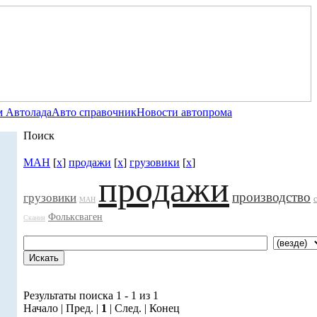
 Автолада
Авто справочник
Новости автопрома
Поиск
МАН
[
x
]
продажи
[
x
]
грузовики
[
x
]
продажи
производство
грузовики
МАН
Фольксваген
Скания
Результаты поиска 1 - 1 из 1
Начало | Пред. |
1
| След. | Конец