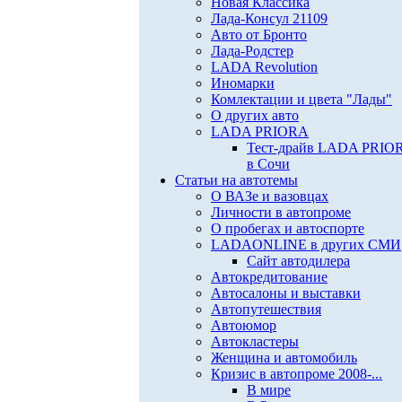
Новая Классика
Лада-Консул 21109
Авто от Бронто
Лада-Родстер
LADA Revolution
Иномарки
Комлектации и цвета "Лады"
О других авто
LADA PRIORA
Тест-драйв LADA PRIO
в Сочи
Статьи на автотемы
О ВАЗе и вазовцах
Личности в автопроме
О пробегах и автоспорте
LADAONLINE в других СМИ
Сайт автодилера
Автокредитование
Автосалоны и выставки
Автопутешествия
Автоюмор
Автокластеры
Женщина и автомобиль
Кризис в автопроме 2008-...
В мире