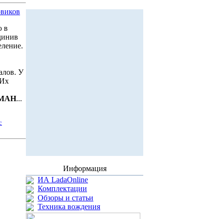
овиков
ю в
динив
еление.
алов. У
 Их
МАН
...
с
Информация
ИА LadaOnline
Комплектации
Обзоры и статьи
Техника вождения