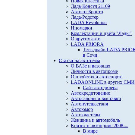
Новая Классика
Лада-Консул 21109
Авто от Бронто
Лада-Родстер
LADA Revolution
Иномарки
Комлектации и цвета "Лады"
О других авто
LADA PRIORA
Тест-драйв LADA PRIO
в Сочи
Статьи на автотемы
О ВАЗе и вазовцах
Личности в автопроме
О пробегах и автоспорте
LADAONLINE в других СМИ
Сайт автодилера
Автокредитование
Автосалоны и выставки
Автопутешествия
Автоюмор
Автокластеры
Женщина и автомобиль
Кризис в автопроме 2008-...
В мире