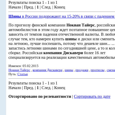
Результаты поиска 1 - 1 из 1
Начало | Пред. |
1
| След. | Конец
Шины
в России подорожают на 15-20% в связи с падением
По прогнозу финской компании
Нокиан Тайерс
, российск
автомобилистов в этом году ждет поэтапное повышение цен н
зависеть от темпов падения отечественной валюты. В любо
случае тем, кто намерен купить
шины
и диски или сменить
на летнюю, лучше поспешить, потому что дешевле шин... ...
запастись летними шинами по сегодняшней цене, а то и кол
сборке. Российская
компания Дискавери
более 16 лет
специализируется на реализации качественных автомобильн
Изменен: 05.02.2015
Нокиан Тайерс
,
компания Дискавери
,
шины
,
продажи
,
прогнозы
,
смен
Путь:
Статьи
Результаты поиска 1 - 1 из 1
Начало | Пред. |
1
| След. | Конец
Отсортировано по релевантности
|
Сортировать по дате