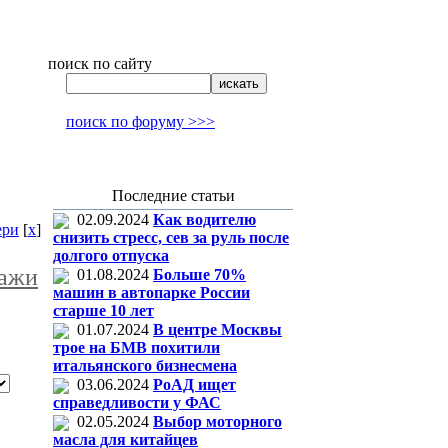
поиск по сайту
поиск по форуму >>>
Последние статьи
02.09.2024
Как водителю
ери
[
x
]
снизить стресс, сев за руль после
долгого отпуска
ажи
01.08.2024
Больше 70%
машин в автопарке России
старше 10 лет
01.07.2024
В центре Москвы
трое на БМВ похитили
итальянского бизнесмена
03.06.2024
РоАД ищет
справедливости у ФАС
02.05.2024
Выбор моторного
масла для китайцев