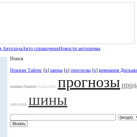
 Автолада
Авто справочник
Новости автопрома
Поиск
Нокиан Тайерс
[
x
]
шины
[
x
]
прогнозы
[
x
]
компания Дискав
прогнозы
прод
компания Дискавери
Нокиан Тайерс
шины
смена резины