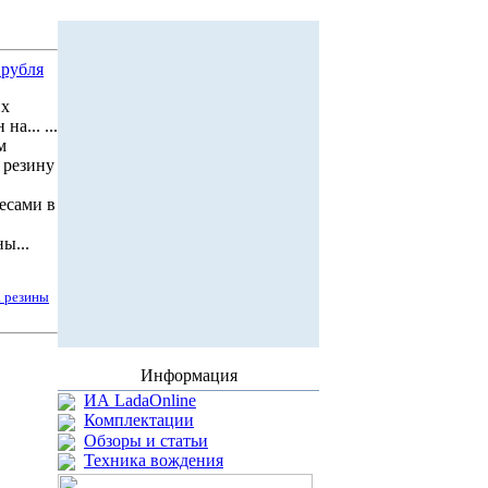
 рубля
их
а... ...
м
 резину
есами в
ы...
а резины
Информация
ИА LadaOnline
Комплектации
Обзоры и статьи
Техника вождения