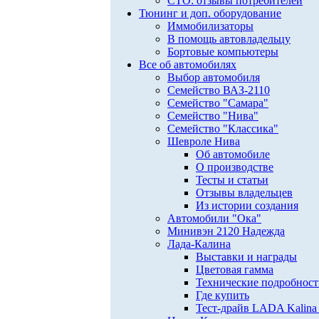
СТО: отзывы потребителей
Тюнинг и доп. оборудование
Иммобилизаторы
В помощь автовладельцу
Бортовые компьютеры
Все об автомобилях
Выбор автомобиля
Семейство ВАЗ-2110
Семейство "Самара"
Семейство "Нива"
Семейство "Классика"
Шевроле Нива
Об автомобиле
О производстве
Тесты и статьи
Отзывы владельцев
Из истории создания
Автомобили "Ока"
Минивэн 2120 Надежда
Лада-Калина
Выставки и награды
Цветовая гамма
Технические подробнос
Где купить
Тест-драйв LADA Kalina 