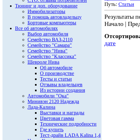
СТО: отзывы потребителей
Путь:
Статьи
Тюнинг и доп. оборудование
Иммобилизаторы
Результаты по
В помощь автовладельцу
Бортовые компьютеры
Начало | Пред
Все об автомобилях
Выбор автомобиля
Отсортирова
Семейство ВАЗ-2110
дате
Семейство "Самара"
Семейство "Нива"
Семейство "Классика"
Шевроле Нива
Об автомобиле
О производстве
Тесты и статьи
Отзывы владельцев
Из истории создания
Автомобили "Ока"
Минивэн 2120 Надежда
Лада-Калина
Выставки и награды
Цветовая гамма
Технические подробности
Где купить
Тест-драйв LADA Kalina 1,4