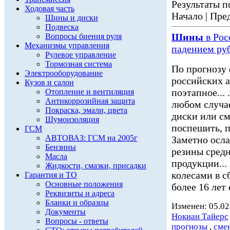
Результаты по
Ходовая часть
Начало | Пред
Шины и диски
Подвеска
Шины
в Рос
Вопросы биения руля
Механизмы управления
падением ру
Рулевое управление
Тормозная система
По прогнозу
Электрооборудование
российских а
Кузов и салон
поэтапное...
Отопление и вентиляция
Антикоррозийная защита
любом случае
Покраска, эмали, цвета
диски или с
Шумоизоляция
поспешить, п
ГСМ
АВТОВАЗ: ГСМ на 2005г
Заметно осл
Бензины
резины средн
Масла
продукции...
Жидкости, смазки, присадки
колесами в с
Гарантия и ТО
Основные положения
более 16 лет
Реквизиты и адреса
Бланки и образцы
Изменен: 05.02
Документы
Нокиан Тайерс
Вопросы - ответы
прогнозы
,
сме