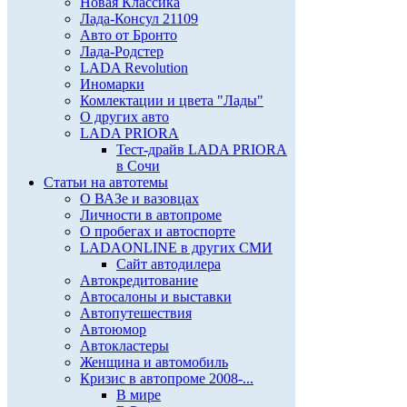
Новая Классика
Лада-Консул 21109
Авто от Бронто
Лада-Родстер
LADA Revolution
Иномарки
Комлектации и цвета "Лады"
О других авто
LADA PRIORA
Тест-драйв LADA PRIORA
в Сочи
Статьи на автотемы
О ВАЗе и вазовцах
Личности в автопроме
О пробегах и автоспорте
LADAONLINE в других СМИ
Сайт автодилера
Автокредитование
Автосалоны и выставки
Автопутешествия
Автоюмор
Автокластеры
Женщина и автомобиль
Кризис в автопроме 2008-...
В мире