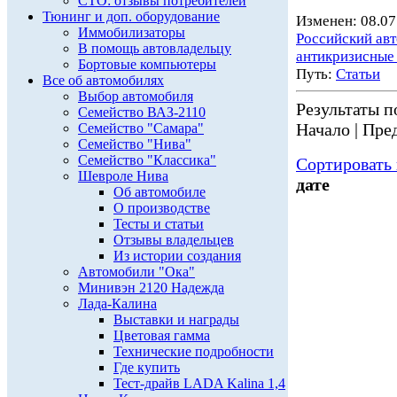
СТО: отзывы потребителей
Тюнинг и доп. оборудование
Изменен: 08.07
Иммобилизаторы
Российский ав
В помощь автовладельцу
антикризисные
Бортовые компьютеры
Путь:
Статьи
Все об автомобилях
Выбор автомобиля
Результаты по
Семейство ВАЗ-2110
Начало | Пред
Семейство "Самара"
Семейство "Нива"
Семейство "Классика"
Сортировать 
Шевроле Нива
дате
Об автомобиле
О производстве
Тесты и статьи
Отзывы владельцев
Из истории создания
Автомобили "Ока"
Минивэн 2120 Надежда
Лада-Калина
Выставки и награды
Цветовая гамма
Технические подробности
Где купить
Тест-драйв LADA Kalina 1,4