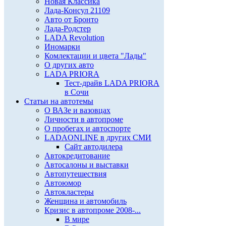
Новая Классика
Лада-Консул 21109
Авто от Бронто
Лада-Родстер
LADA Revolution
Иномарки
Комлектации и цвета "Лады"
О других авто
LADA PRIORA
Тест-драйв LADA PRIORA
в Сочи
Статьи на автотемы
О ВАЗе и вазовцах
Личности в автопроме
О пробегах и автоспорте
LADAONLINE в других СМИ
Сайт автодилера
Автокредитование
Автосалоны и выставки
Автопутешествия
Автоюмор
Автокластеры
Женщина и автомобиль
Кризис в автопроме 2008-...
В мире