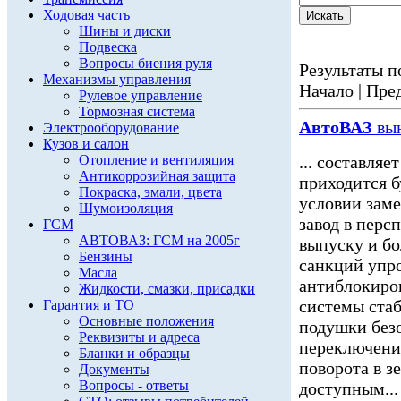
Ходовая часть
Шины и диски
Подвеска
Вопросы биения руля
Результаты по
Механизмы управления
Начало | Пред
Рулевое управление
Тормозная система
АвтоВАЗ
вын
Электрооборудование
Кузов и салон
Отопление и вентиляция
... составля
Антикоррозийная защита
приходится б
Покраска, эмали, цвета
условии зам
Шумоизоляция
завод в перс
ГСМ
АВТОВАЗ: ГСМ на 2005г
выпуску и б
Бензины
санкций уп
Масла
антиблокиро
Жидкости, смазки, присадки
системы ста
Гарантия и ТО
Основные положения
подушки безо
Реквизиты и адреса
переключения
Бланки и образцы
поворота в з
Документы
Вопросы - ответы
доступным...