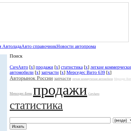
 Автолада
Авто справочник
Новости автопрома
Поиск
СичАвто
[
x
]
продажи
[
x
]
статистика
[
x
]
легкие коммерчески
автомобили
[
x
]
запчасти
[
x
]
Мерседес Вито 639
[
x
]
Авторынок России
запчасти
легкие коммерческие автомобили
Мерседес Вит
продажи
Мерседес-Бенц
СичАвто
статистика