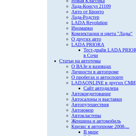
Новая Классика
Лада-Консул 21109
Авто от Бронто
Лада-Родстер
LADA Revolution
Иномарки
Комлектации и цвета "Лады"
О других авто
LADA PRIORA
Тест-драйв LADA PRIO
в Сочи
Статьи на автотемы
О ВАЗе и вазовцах
Личности в автопроме
О пробегах и автоспорте
LADAONLINE в других СМИ
Сайт автодилера
Автокредитование
Автосалоны и выставки
Автопутешествия
Автоюмор
Автокластеры
Женщина и автомобиль
Кризис в автопроме 2008-...
В мире