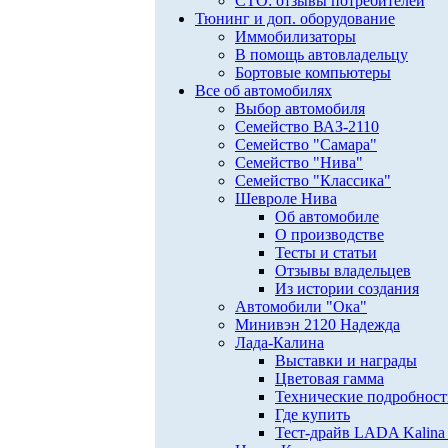
СТО: отзывы потребителей
Тюнинг и доп. оборудование
Иммобилизаторы
В помощь автовладельцу
Бортовые компьютеры
Все об автомобилях
Выбор автомобиля
Семейство ВАЗ-2110
Семейство "Самара"
Семейство "Нива"
Семейство "Классика"
Шевроле Нива
Об автомобиле
О производстве
Тесты и статьи
Отзывы владельцев
Из истории создания
Автомобили "Ока"
Минивэн 2120 Надежда
Лада-Калина
Выставки и награды
Цветовая гамма
Технические подробнос
Где купить
Тест-драйв LADA Kalina 