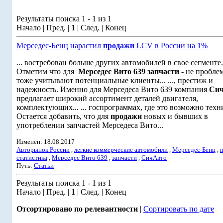
Результаты поиска 1 - 1 из 1
Начало | Пред. |
1
| След. | Конец
Мерседес-Бенц нарастил
продажи
LCV в России на 1%
... востребован больше других автомобилей в свое сегменте.
Отметим что для
Мерседес Вито 639
запчасти
- не проблем
тоже учитывают потенциальные клиенты... ..., престиж и
надежность. Именно для Мерседеса Вито 639 компания
Си
предлагает широкий ассортимент деталей двигателя,
комплектующих... ... госпрограммах, где это возможно техн
Остается добавить, что для
продажи
новых и бывших в
употреблении запчастей Мерседеса Вито...
Изменен: 18.08.2017
Авторынок России
,
легкие коммерческие автомобили
,
Мерседес-Бенц
,
статистика
,
Мерседес Вито 639
,
запчасти
,
СичАвто
Путь:
Статьи
Результаты поиска 1 - 1 из 1
Начало | Пред. |
1
| След. | Конец
Отсортировано по релевантности
|
Сортировать по дате