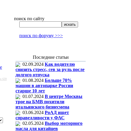
поиск по сайту
поиск по форуму >>>
Последние статьи
02.09.2024
Как водителю
е
снизить стресс, сев за руль после
долгого отпуска
о 639
01.08.2024
Больше 70%
машин в автопарке России
старше 10 лет
01.07.2024
В центре Москвы
трое на БМВ похитили
итальянского бизнесмена
03.06.2024
РоАД ищет
справедливости у ФАС
02.05.2024
Выбор моторного
масла для китайцев