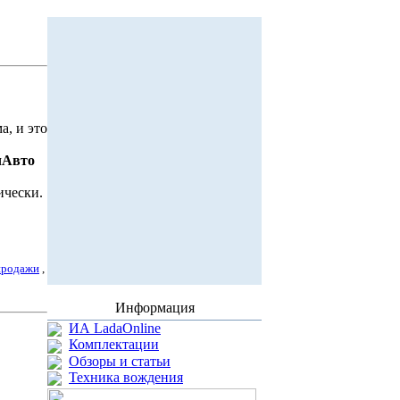
а, и это
чАвто
ически.
продажи
,
Информация
ИА LadaOnline
Комплектации
Обзоры и статьи
Техника вождения