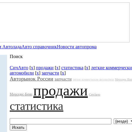
 Автолада
Авто справочник
Новости автопрома
Поиск
СичАвто
[
x
]
продажи
[
x
]
статистика
[
x
]
легкие коммерчески
автомобили
[
x
]
запчасти
[
x
]
Авторынок России
запчасти
легкие коммерческие автомобили
Мерседес Вит
продажи
Мерседес-Бенц
СичАвто
статистика