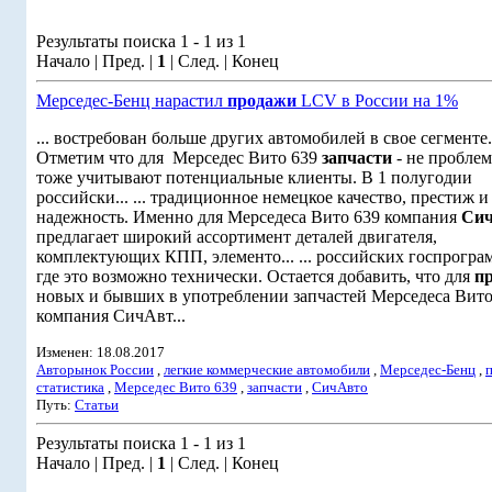
Результаты поиска 1 - 1 из 1
Начало | Пред. |
1
| След. | Конец
Мерседес-Бенц нарастил
продажи
LCV в России на 1%
... востребован больше других автомобилей в свое сегменте.
Отметим что для Мерседес Вито 639
запчасти
- не проблем
тоже учитывают потенциальные клиенты. В 1 полугодии
российски... ... традиционное немецкое качество, престиж и
надежность. Именно для Мерседеса Вито 639 компания
Си
предлагает широкий ассортимент деталей двигателя,
комплектующих КПП, элементо... ... российских госпрогра
где это возможно технически. Остается добавить, что для
п
новых и бывших в употреблении запчастей Мерседеса Вито
компания СичАвт...
Изменен: 18.08.2017
Авторынок России
,
легкие коммерческие автомобили
,
Мерседес-Бенц
,
статистика
,
Мерседес Вито 639
,
запчасти
,
СичАвто
Путь:
Статьи
Результаты поиска 1 - 1 из 1
Начало | Пред. |
1
| След. | Конец