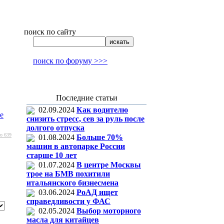
поиск по сайту
поиск по форуму >>>
Последние статьи
02.09.2024
Как водителю
е
снизить стресс, сев за руль после
долгого отпуска
о 639
01.08.2024
Больше 70%
машин в автопарке России
старше 10 лет
01.07.2024
В центре Москвы
трое на БМВ похитили
итальянского бизнесмена
03.06.2024
РоАД ищет
справедливости у ФАС
02.05.2024
Выбор моторного
масла для китайцев