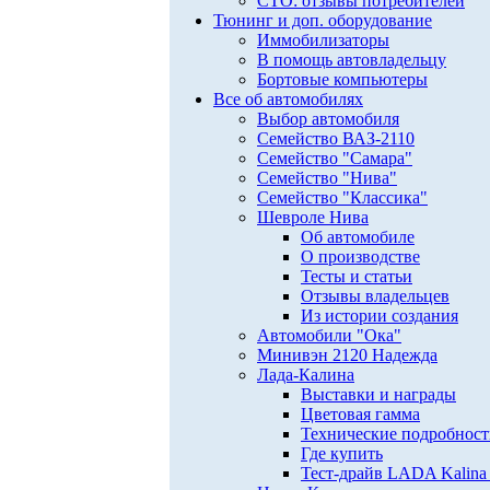
СТО: отзывы потребителей
Тюнинг и доп. оборудование
Иммобилизаторы
В помощь автовладельцу
Бортовые компьютеры
Все об автомобилях
Выбор автомобиля
Семейство ВАЗ-2110
Семейство "Самара"
Семейство "Нива"
Семейство "Классика"
Шевроле Нива
Об автомобиле
О производстве
Тесты и статьи
Отзывы владельцев
Из истории создания
Автомобили "Ока"
Минивэн 2120 Надежда
Лада-Калина
Выставки и награды
Цветовая гамма
Технические подробнос
Где купить
Тест-драйв LADA Kalina 