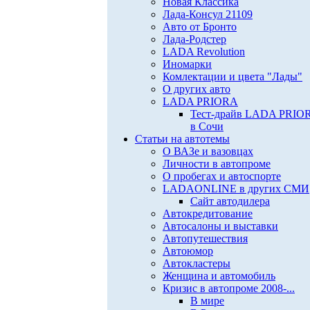
Новая Классика
Лада-Консул 21109
Авто от Бронто
Лада-Родстер
LADA Revolution
Иномарки
Комлектации и цвета "Лады"
О других авто
LADA PRIORA
Тест-драйв LADA PRIO
в Сочи
Статьи на автотемы
О ВАЗе и вазовцах
Личности в автопроме
О пробегах и автоспорте
LADAONLINE в других СМИ
Сайт автодилера
Автокредитование
Автосалоны и выставки
Автопутешествия
Автоюмор
Автокластеры
Женщина и автомобиль
Кризис в автопроме 2008-...
В мире