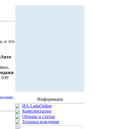
а, и это
чАвто
ммах,
родажи
 639
продажи
,
Информация
ИА LadaOnline
Комплектации
Обзоры и статьи
Техника вождения