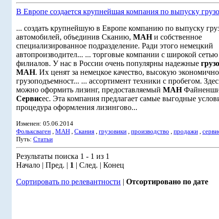
В Европе создается крупнейшая компания по выпуску груз
... создать крупнейшую в Европе компанию по выпуску гр
автомобилей, объединив Сканию,
МАН
и собственное
специализированное подразделение. Ради этого немецкий
автопроизводител... ... торговые компании с широкой сетью
филиалов. У нас в России очень популярны надежные
груз
МАН
. Их ценят за немецкое качество, высокую экономично
грузоподъемност... ... ассортимент техники с пробегом. Здес
можно оформить лизинг, предоставляемый
МАН
Файненши
Сервис
ес. Эта компания предлагает самые выгодные услови
процедура оформления лизингово...
Изменен: 05.06.2014
Фольксваген
,
МАН
,
Скания
,
грузовики
,
производство
,
продажи
,
серви
Путь:
Статьи
Результаты поиска 1 - 1 из 1
Начало | Пред. |
1
| След. | Конец
Сортировать по релевантности
|
Отсортировано по дате