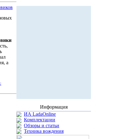
овиков
узовых
овики
сть,
ь
ал
я, а
с
Информация
ИА LadaOnline
Комплектации
Обзоры и статьи
Техника вождения