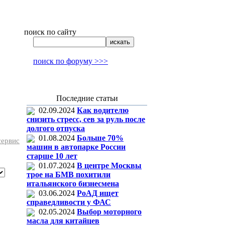
поиск по сайту
поиск по форуму >>>
Последние статьи
02.09.2024
Как водителю
снизить стресс, сев за руль после
долгого отпуска
01.08.2024
Больше 70%
сервис
машин в автопарке России
старше 10 лет
01.07.2024
В центре Москвы
трое на БМВ похитили
итальянского бизнесмена
03.06.2024
РоАД ищет
справедливости у ФАС
02.05.2024
Выбор моторного
масла для китайцев