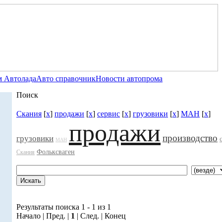
 Автолада
Авто справочник
Новости автопрома
Поиск
Скания
[
x
]
продажи
[
x
]
сервис
[
x
]
грузовики
[
x
]
МАН
[
x
]
продажи
производство
грузовики
МАН
Фольксваген
Скания
Результаты поиска 1 - 1 из 1
Начало | Пред. |
1
| След. | Конец