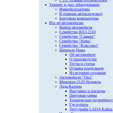
СТО: отзывы потребителей
Тюнинг и доп. оборудование
Иммобилизаторы
В помощь автовладельцу
Бортовые компьютеры
Все об автомобилях
Выбор автомобиля
Семейство ВАЗ-2110
Семейство "Самара"
Семейство "Нива"
Семейство "Классика"
Шевроле Нива
Об автомобиле
О производстве
Тесты и статьи
Отзывы владельцев
Из истории создания
Автомобили "Ока"
Минивэн 2120 Надежда
Лада-Калина
Выставки и награды
Цветовая гамма
Технические подробнос
Где купить
Тест-драйв LADA Kalina 