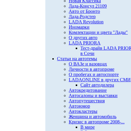
Новая Классика
Лада-Консул 21109
Авто от Бронто
Лада-Родстер
LADA Revolution
Иномарки
Комлектации и цвета "Лады"
О других авто
LADA PRIORA
Тест-драйв LADA PRIO
в Сочи
Статьи на автотемы
О ВАЗе и вазовцах
Личности в автопроме
О пробегах и автоспорте
LADAONLINE в других СМИ
Сайт автодилера
Автокредитование
Автосалоны и выставки
Автопутешествия
Автоюмор
Автокластеры
Женщина и автомобиль
Кризис в автопроме 2008-...
В мире