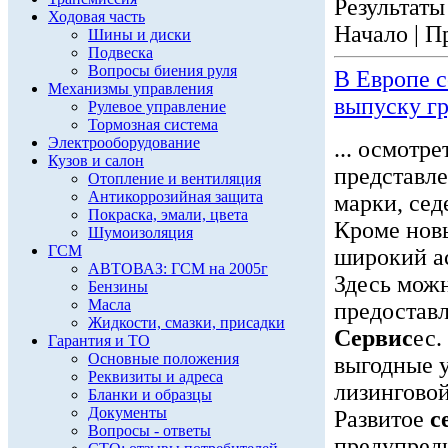
Результаты 
Ходовая часть
Начало | П
Шины и диски
Подвеска
Вопросы биения руля
В Европе 
Механизмы управления
выпуску г
Рулевое управление
Тормозная система
Электрооборудование
... осмотр
Кузов и салон
представл
Отопление и вентиляция
Антикоррозийная защита
марки, сед
Покраска, эмали, цвета
Кроме нов
Шумоизоляция
ГСМ
широкий ас
АВТОВАЗ: ГСМ на 2005г
Здесь можн
Бензины
Масла
предоста
Жидкости, смазки, присадки
Сервис
ес.
Гарантия и ТО
Основные положения
выгодные 
Реквизиты и адреса
лизинговой
Бланки и образцы
Документы
Развитое
с
Вопросы - ответы
предупреди