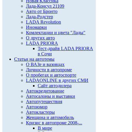
Новая Классика
Лада-Консул 21109
Авто от Бронто
Лада-Родстер
LADA Revolution
Иномарки
Комлектации и цвета "Лады"
О других авто
LADA PRIORA
Тест-драйв LADA PRIORA
в Сочи
Статьи на автотемы
О ВАЗе и вазовцах
Личности в автопроме
О пробегах и автоспорте
LADAONLINE в других СМИ
Сайт автодилера
Автокредитование
Автосалоны и выставки
Автопутешествия
Автоюмор
Автокластеры
Женщина и автомобиль
Кризис в автопроме 2008-...
В мире