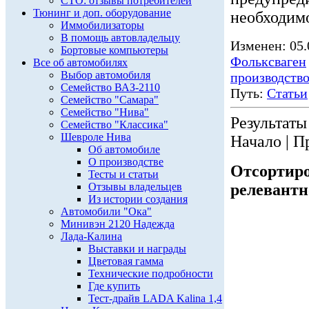
СТО: отзывы потребителей
Тюнинг и доп. оборудование
необходимо
Иммобилизаторы
В помощь автовладельцу
Изменен: 05.
Бортовые компьютеры
Фольксваген
Все об автомобилях
Выбор автомобиля
производств
Семейство ВАЗ-2110
Путь:
Статьи
Семейство "Самара"
Семейство "Нива"
Результаты 
Семейство "Классика"
Шевроле Нива
Начало | П
Об автомобиле
О производстве
Отсортиро
Тесты и статьи
Отзывы владельцев
релевантн
Из истории создания
Автомобили "Ока"
Минивэн 2120 Надежда
Лада-Калина
Выставки и награды
Цветовая гамма
Технические подробности
Где купить
Тест-драйв LADA Kalina 1,4