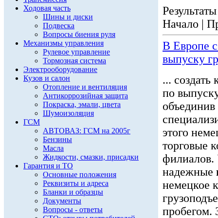
Ходовая часть
Результаты 
Шины и диски
Начало | П
Подвеска
Вопросы биения руля
Механизмы управления
В Европе 
Рулевое управление
выпуску г
Тормозная система
Электрооборудование
... создат
Кузов и салон
Отопление и вентиляция
по выпуску
Антикоррозийная защита
объединив
Покраска, эмали, цвета
Шумоизоляция
специализи
ГСМ
этого немец
АВТОВАЗ: ГСМ на 2005г
Бензины
торговые 
Масла
филиалов. 
Жидкости, смазки, присадки
Гарантия и ТО
надежные
Основные положения
немецкое к
Реквизиты и адреса
Бланки и образцы
грузоподъе
Документы
пробегом. 
Вопросы - ответы