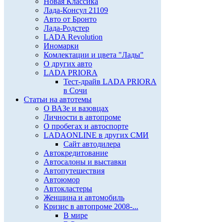
Новая Классика
Лада-Консул 21109
Авто от Бронто
Лада-Родстер
LADA Revolution
Иномарки
Комлектации и цвета "Лады"
О других авто
LADA PRIORA
Тест-драйв LADA PRIORA
в Сочи
Статьи на автотемы
О ВАЗе и вазовцах
Личности в автопроме
О пробегах и автоспорте
LADAONLINE в других СМИ
Сайт автодилера
Автокредитование
Автосалоны и выставки
Автопутешествия
Автоюмор
Автокластеры
Женщина и автомобиль
Кризис в автопроме 2008-...
В мире