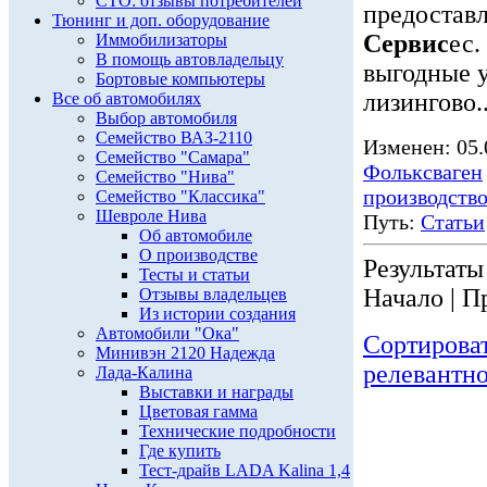
СТО: отзывы потребителей
предостав
Тюнинг и доп. оборудование
Сервис
ес.
Иммобилизаторы
В помощь автовладельцу
выгодные 
Бортовые компьютеры
лизингово..
Все об автомобилях
Выбор автомобиля
Семейство ВАЗ-2110
Изменен: 05.
Семейство "Самара"
Фольксваген
Семейство "Нива"
производств
Семейство "Классика"
Шевроле Нива
Путь:
Статьи
Об автомобиле
О производстве
Результаты 
Тесты и статьи
Начало | П
Отзывы владельцев
Из истории создания
Автомобили "Ока"
Сортирова
Минивэн 2120 Надежда
релевантн
Лада-Калина
Выставки и награды
Цветовая гамма
Технические подробности
Где купить
Тест-драйв LADA Kalina 1,4