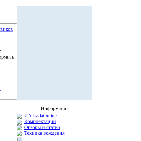
овиков
т
ормить
.
с
Информация
ИА LadaOnline
Комплектации
Обзоры и статьи
Техника вождения