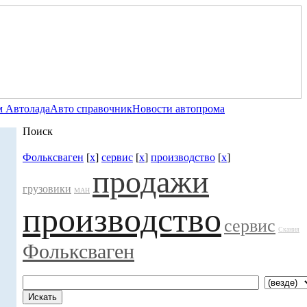
 Автолада
Авто справочник
Новости автопрома
Поиск
Фольксваген
[
x
]
сервис
[
x
]
производство
[
x
]
продажи
грузовики
МАН
производство
сервис
Скания
Фольксваген