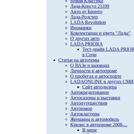
Новая Классика
Лада-Консул 21109
Авто от Бронто
Лада-Родстер
LADA Revolution
Иномарки
Комлектации и цвета "Лады"
О других авто
LADA PRIORA
Тест-драйв LADA PRIO
в Сочи
Статьи на автотемы
О ВАЗе и вазовцах
Личности в автопроме
О пробегах и автоспорте
LADAONLINE в других СМИ
Сайт автодилера
Автокредитование
Автосалоны и выставки
Автопутешествия
Автоюмор
Автокластеры
Женщина и автомобиль
Кризис в автопроме 2008-...
В мире