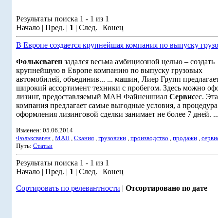
Результаты поиска 1 - 1 из 1
Начало | Пред. |
1
| След. | Конец
В Европе создается крупнейшая компания по выпуску груз
Фольксваген
задался весьма амбициозной целью – создать
крупнейшую в Европе компанию по выпуску грузовых
автомобилей, объединив... ... машин, Лиер Групп предлагае
широкий ассортимент техники с пробегом. Здесь можно оф
лизинг, предоставляемый МАН Файненшиал
Сервис
ес. Эта
компания предлагает самые выгодные условия, а процедура
оформления лизинговой сделки занимает не более 7 дней. ..
Изменен: 05.06.2014
Фольксваген
,
МАН
,
Скания
,
грузовики
,
производство
,
продажи
,
серви
Путь:
Статьи
Результаты поиска 1 - 1 из 1
Начало | Пред. |
1
| След. | Конец
Сортировать по релевантности
|
Отсортировано по дате