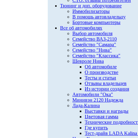
СТО: отзывы потребителей
Тюнинг и доп. оборудование
Иммобилизаторы
В помощь автовладельцу
Бортовые компьютеры
Все об автомобилях
Выбор автомобиля
Семейство ВАЗ-2110
Семейство "Самара"
Семейство "Нива"
Семейство "Классика"
Шевроле Нива
Об автомобиле
О производстве
Тесты и статьи
Отзывы владельцев
Из истории создания
Автомобили "Ока"
Минивэн 2120 Надежда
Лада-Калина
Выставки и награды
Цветовая гамма
Технические подробнос
Где купить
Тест-драйв LADA Kalina 