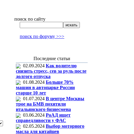
поиск по сайту
поиск по форуму >>>
Последние статьи
02.09.2024
Как водителю
снизить стресс, сев за руль после
долгого отпуска
01.08.2024
Больше 70%
машин в автопарке России
старше 10 лет
01.07.2024
В центре Москвы
трое на БМВ похитили
итальянского бизнесмена
03.06.2024
РоАД ищет
справедливости у ФАС
02.05.2024
Выбор моторного
масла для китайцев