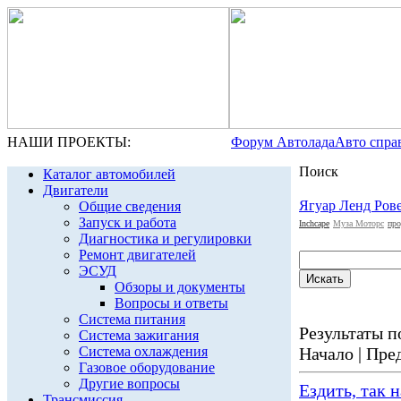
НАШИ ПРОЕКТЫ:
Форум Автолада
Авто спра
Поиск
Каталог автомобилей
Двигатели
Ягуар Ленд Ров
Общие сведения
Запуск и работа
Inchcape
Муза Моторс
про
Диагностика и регулировки
Ремонт двигателей
ЭСУД
Обзоры и документы
Вопросы и ответы
Система питания
Результаты по
Система зажигания
Система охлаждения
Начало | Пред
Газовое оборудование
Другие вопросы
Ездить, так 
Трансмиссия