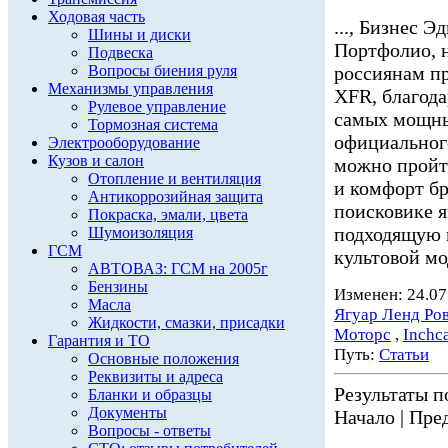
Ходовая часть
..., Бизнес
Шины и диски
Портфолио, н
Подвеска
Вопросы биения руля
россиянам п
Механизмы управления
XFR, благода
Рулевое управление
самых мощных
Тормозная система
официальног
Электрооборудование
Кузов и салон
можно пройти
Отопление и вентиляция
и комфорт бр
Антикоррозийная защита
поисковике я
Покраска, эмали, цвета
подходящую 
Шумоизоляция
ГСМ
культовой мо
АВТОВАЗ: ГСМ на 2005г
Бензины
Изменен: 24.07
Масла
Ягуар Ленд Ро
Жидкости, смазки, присадки
Моторс
,
Inchc
Гарантия и ТО
Путь:
Статьи
Основные положения
Реквизиты и адреса
Результаты по
Бланки и образцы
Документы
Начало | Пред
Вопросы - ответы