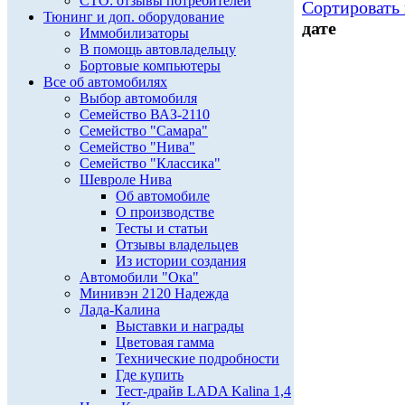
СТО: отзывы потребителей
Сортировать 
Тюнинг и доп. оборудование
дате
Иммобилизаторы
В помощь автовладельцу
Бортовые компьютеры
Все об автомобилях
Выбор автомобиля
Семейство ВАЗ-2110
Семейство "Самара"
Семейство "Нива"
Семейство "Классика"
Шевроле Нива
Об автомобиле
О производстве
Тесты и статьи
Отзывы владельцев
Из истории создания
Автомобили "Ока"
Минивэн 2120 Надежда
Лада-Калина
Выставки и награды
Цветовая гамма
Технические подробности
Где купить
Тест-драйв LADA Kalina 1,4