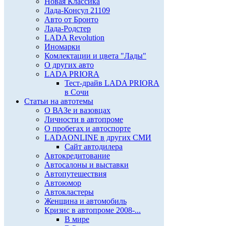
Новая Классика
Лада-Консул 21109
Авто от Бронто
Лада-Родстер
LADA Revolution
Иномарки
Комлектации и цвета "Лады"
О других авто
LADA PRIORA
Тест-драйв LADA PRIORA
в Сочи
Статьи на автотемы
О ВАЗе и вазовцах
Личности в автопроме
О пробегах и автоспорте
LADAONLINE в других СМИ
Сайт автодилера
Автокредитование
Автосалоны и выставки
Автопутешествия
Автоюмор
Автокластеры
Женщина и автомобиль
Кризис в автопроме 2008-...
В мире