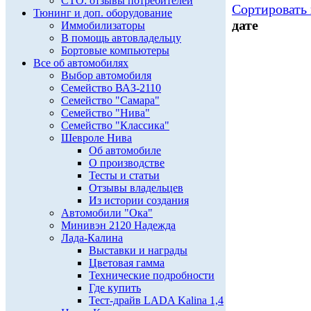
СТО: отзывы потребителей
Сортировать 
Тюнинг и доп. оборудование
дате
Иммобилизаторы
В помощь автовладельцу
Бортовые компьютеры
Все об автомобилях
Выбор автомобиля
Семейство ВАЗ-2110
Семейство "Самара"
Семейство "Нива"
Семейство "Классика"
Шевроле Нива
Об автомобиле
О производстве
Тесты и статьи
Отзывы владельцев
Из истории создания
Автомобили "Ока"
Минивэн 2120 Надежда
Лада-Калина
Выставки и награды
Цветовая гамма
Технические подробности
Где купить
Тест-драйв LADA Kalina 1,4