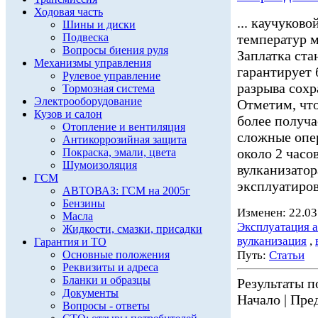
Ходовая часть
... каучуков
Шины и диски
Подвеска
температур м
Вопросы биения руля
Заплатка ста
Механизмы управления
гарантирует 
Рулевое управление
разрыва сохр
Тормозная система
Электрооборудование
Отметим, чт
Кузов и салон
более получа
Отопление и вентиляция
сложные опе
Антикоррозийная защита
около 2 часо
Покраска, эмали, цвета
Шумоизоляция
вулканизатор
ГСМ
эксплуатиров
АВТОВАЗ: ГСМ на 2005г
Бензины
Изменен: 22.03
Масла
Эксплуатация 
Жидкости, смазки, присадки
вулканизация
,
Гарантия и ТО
Основные положения
Путь:
Статьи
Реквизиты и адреса
Бланки и образцы
Результаты по
Документы
Начало | Пред
Вопросы - ответы