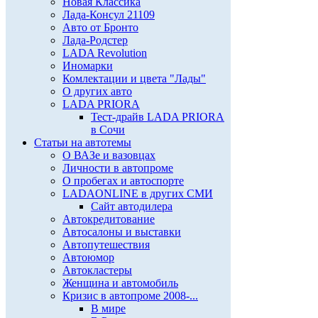
Новая Классика
Лада-Консул 21109
Авто от Бронто
Лада-Родстер
LADA Revolution
Иномарки
Комлектации и цвета "Лады"
О других авто
LADA PRIORA
Тест-драйв LADA PRIORA
в Сочи
Статьи на автотемы
О ВАЗе и вазовцах
Личности в автопроме
О пробегах и автоспорте
LADAONLINE в других СМИ
Сайт автодилера
Автокредитование
Автосалоны и выставки
Автопутешествия
Автоюмор
Автокластеры
Женщина и автомобиль
Кризис в автопроме 2008-...
В мире