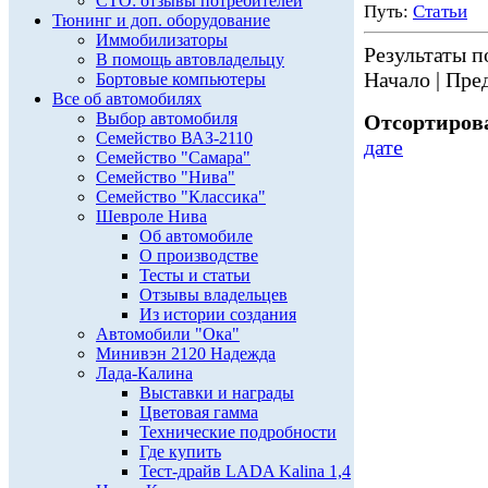
СТО: отзывы потребителей
Путь:
Статьи
Тюнинг и доп. оборудование
Иммобилизаторы
Результаты по
В помощь автовладельцу
Начало | Пред
Бортовые компьютеры
Все об автомобилях
Выбор автомобиля
Отсортирова
Семейство ВАЗ-2110
дате
Семейство "Самара"
Семейство "Нива"
Семейство "Классика"
Шевроле Нива
Об автомобиле
О производстве
Тесты и статьи
Отзывы владельцев
Из истории создания
Автомобили "Ока"
Минивэн 2120 Надежда
Лада-Калина
Выставки и награды
Цветовая гамма
Технические подробности
Где купить
Тест-драйв LADA Kalina 1,4