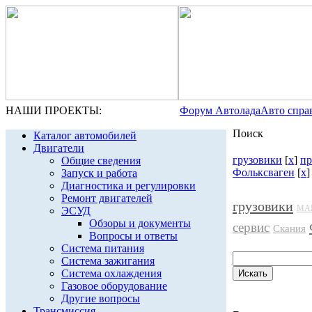
НАШИ ПРОЕКТЫ:
Форум Автолада
Авто спра
Поиск
Каталог автомобилей
Двигатели
грузовики
[
x
]
п
Общие сведения
Фольксваген
[
x
]
Запуск и работа
Диагностика и регулировки
Ремонт двигателей
грузовики
МА
ЭСУД
Обзоры и документы
сервис
Скания
Вопросы и ответы
Система питания
Система зажигания
Система охлаждения
Газовое оборудование
Другие вопросы
Трансмиссия