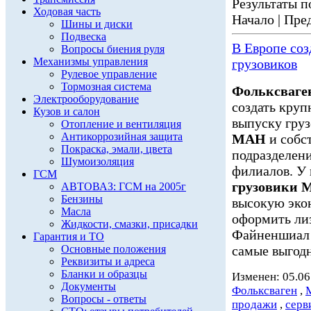
Результаты по
Ходовая часть
Начало | Пред
Шины и диски
Подвеска
В Европе со
Вопросы биения руля
Механизмы управления
грузовиков
Рулевое управление
Тормозная система
Фольксваге
Электрооборудование
создать круп
Кузов и салон
выпуску гру
Отопление и вентиляция
Антикоррозийная защита
МАН
и собс
Покраска, эмали, цвета
подразделение
Шумоизоляция
филиалов. У 
ГСМ
грузовики
АВТОВАЗ: ГСМ на 2005г
Бензины
высокую экон
Масла
оформить ли
Жидкости, смазки, присадки
Файненшиа
Гарантия и ТО
Основные положения
самые выгодн
Реквизиты и адреса
Бланки и образцы
Изменен: 05.06
Документы
Фольксваген
,
Вопросы - ответы
продажи
,
серв