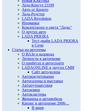
Новая Классика
Лада-Консул 21109
Авто от Бронто
Лада-Родстер
LADA Revolution
Иномарки
Комлектации и цвета "Лады"
О других авто
LADA PRIORA
Тест-драйв LADA PRIORA
в Сочи
Статьи на автотемы
О ВАЗе и вазовцах
Личности в автопроме
О пробегах и автоспорте
LADAONLINE в других СМИ
Сайт автодилера
Автокредитование
Автосалоны и выставки
Автопутешествия
Автоюмор
Автокластеры
Женщина и автомобиль
Кризис в автопроме 2008-...
В мире