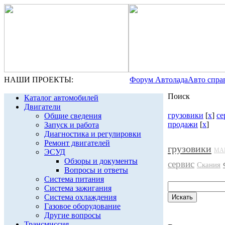
НАШИ ПРОЕКТЫ:
Форум Автолада
Авто спра
Поиск
Каталог автомобилей
Двигатели
грузовики
[
x
]
се
Общие сведения
продажи
[
x
]
Запуск и работа
Диагностика и регулировки
Ремонт двигателей
грузовики
МА
ЭСУД
Обзоры и документы
сервис
Скания
Вопросы и ответы
Система питания
Система зажигания
Система охлаждения
Газовое оборудование
Другие вопросы
Трансмиссия