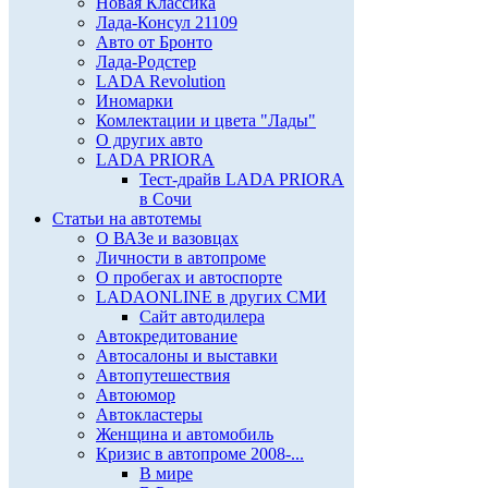
Новая Классика
Лада-Консул 21109
Авто от Бронто
Лада-Родстер
LADA Revolution
Иномарки
Комлектации и цвета "Лады"
О других авто
LADA PRIORA
Тест-драйв LADA PRIORA
в Сочи
Статьи на автотемы
О ВАЗе и вазовцах
Личности в автопроме
О пробегах и автоспорте
LADAONLINE в других СМИ
Сайт автодилера
Автокредитование
Автосалоны и выставки
Автопутешествия
Автоюмор
Автокластеры
Женщина и автомобиль
Кризис в автопроме 2008-...
В мире