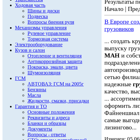
Результаты по
Ходовая часть
Начало | Пред
Шины и диски
Подвеска
В Европе со
Вопросы биения руля
Механизмы управления
грузовиков
Рулевое управление
Тормозная система
... создать 
Электрооборудование
выпуску гру
Кузов и салон
МАН
и собс
Отопление и вентиляция
Антикоррозийная защита
подразделени
Покраска, эмали, цвета
автопроизвод
Шумоизоляция
сетью филиал
ГСМ
надежные
гр
АВТОВАЗ: ГСМ на 2005г
Бензины
качество, вы
Масла
... ассортим
Жидкости, смазки, присадки
оформить ли
Гарантия и ТО
Основные положения
Файненшиа
Реквизиты и адреса
самые выгод
Бланки и образцы
лизингово...
Документы
Вопросы - ответы
Изменен: 05.06