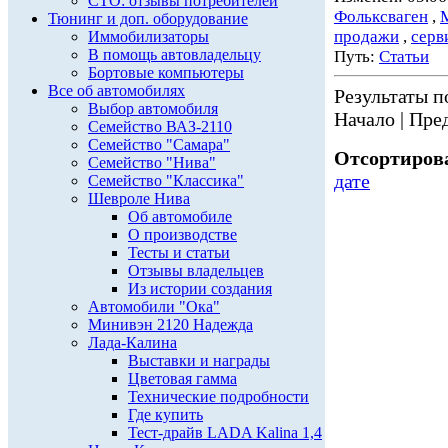
СТО: отзывы потребителей
Фольксваген
,
Тюнинг и доп. оборудование
продажи
,
серв
Иммобилизаторы
В помощь автовладельцу
Путь:
Статьи
Бортовые компьютеры
Все об автомобилях
Результаты по
Выбор автомобиля
Начало | Пред
Семейство ВАЗ-2110
Семейство "Самара"
Отсортирова
Семейство "Нива"
дате
Семейство "Классика"
Шевроле Нива
Об автомобиле
О производстве
Тесты и статьи
Отзывы владельцев
Из истории создания
Автомобили "Ока"
Минивэн 2120 Надежда
Лада-Калина
Выставки и награды
Цветовая гамма
Технические подробности
Где купить
Тест-драйв LADA Kalina 1,4