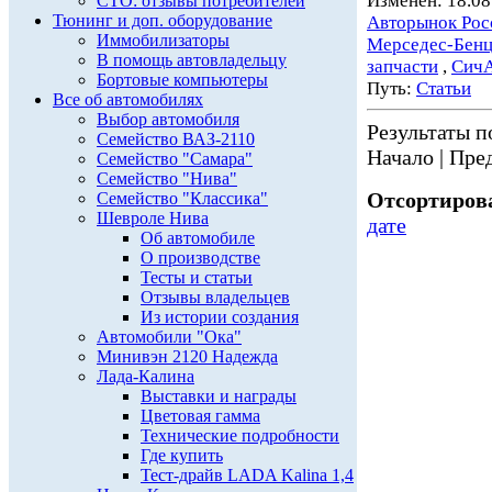
Изменен: 18.08
СТО: отзывы потребителей
Тюнинг и доп. оборудование
Авторынок Рос
Иммобилизаторы
Мерседес-Бен
В помощь автовладельцу
запчасти
,
Сич
Бортовые компьютеры
Путь:
Статьи
Все об автомобилях
Выбор автомобиля
Результаты по
Семейство ВАЗ-2110
Начало | Пред
Семейство "Самара"
Семейство "Нива"
Отсортирова
Семейство "Классика"
Шевроле Нива
дате
Об автомобиле
О производстве
Тесты и статьи
Отзывы владельцев
Из истории создания
Автомобили "Ока"
Минивэн 2120 Надежда
Лада-Калина
Выставки и награды
Цветовая гамма
Технические подробности
Где купить
Тест-драйв LADA Kalina 1,4