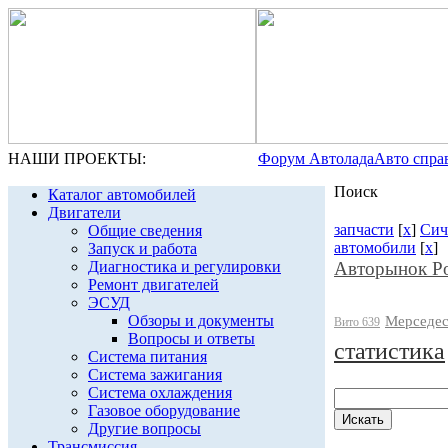
НАШИ ПРОЕКТЫ:
Форум Автолада
Авто спра
Поиск
Каталог автомобилей
Двигатели
запчасти
[
x
]
Сич
Общие сведения
автомобили
[
x
]
Запуск и работа
Диагностика и регулировки
Авторынок Р
Ремонт двигателей
ЭСУД
Обзоры и документы
Мерседес
Вито 639
Вопросы и ответы
статистика
Система питания
Система зажигания
Система охлаждения
Газовое оборудование
Другие вопросы
Трансмиссия