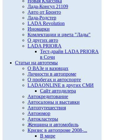
Новая Классика
Лада-Консул 21109
Авто от Бронто
Лада-Родстер
LADA Revolution
Иномарки
Комлектации и цвета "Лады"
О других авто
LADA PRIORA
Тест-драйв LADA PRIORA
в Сочи
Статьи на автотемы
О ВАЗе и вазовцах
Личности в автопроме
О пробегах и автоспорте
LADAONLINE в других СМИ
Сайт автодилера
Автокредитование
Автосалоны и выставки
Автопутешествия
Автоюмор
Автокластеры
Женщина и автомобиль
Кризис в автопроме 2008-...
В мире