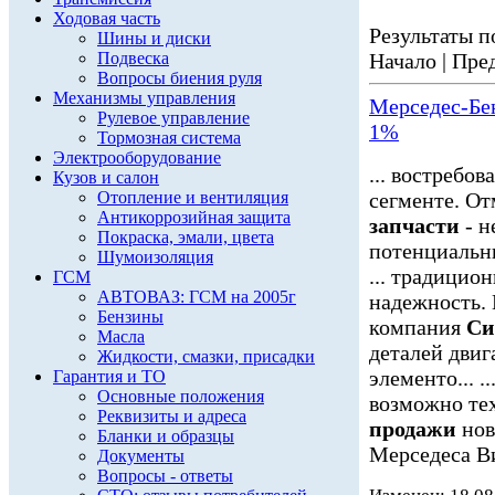
Ходовая часть
Результаты по
Шины и диски
Подвеска
Начало | Пред
Вопросы биения руля
Механизмы управления
Мерседес-Бе
Рулевое управление
1%
Тормозная система
Электрооборудование
... востребо
Кузов и салон
Отопление и вентиляция
сегменте. О
Антикоррозийная защита
запчасти
- н
Покраска, эмали, цвета
потенциальны
Шумоизоляция
... традицио
ГСМ
АВТОВАЗ: ГСМ на 2005г
надежность.
Бензины
компания
Си
Масла
деталей дви
Жидкости, смазки, присадки
элементо... .
Гарантия и ТО
Основные положения
возможно тех
Реквизиты и адреса
продажи
нов
Бланки и образцы
Мерседеса Ви
Документы
Вопросы - ответы