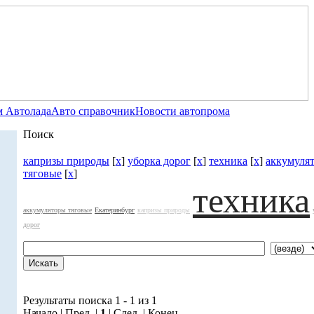
 Автолада
Авто справочник
Новости автопрома
Поиск
капризы природы
[
x
]
уборка дорог
[
x
]
техника
[
x
]
аккумуля
тяговые
[
x
]
техника
аккумуляторы тяговые
Екатеринбург
капризы природы
дорог
Результаты поиска 1 - 1 из 1
Начало | Пред. |
1
| След. | Конец