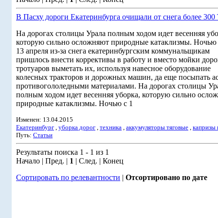
В Пасху дороги Екатеринбурга очищали от снега более 300
На дорогах столицы Урала полным ходом идет весенняя убо
которую сильно осложняют природные катаклизмы. Ночью 
13 апреля из-за снега екатеринбургским коммунальщикам
пришлось внести коррективы в работу и вместо мойки доро
тротуаров выметать их, используя навесное оборудование
колесных тракторов и дорожных машин, да еще посыпать а
противогололедными материалами. На дорогах столицы Ур
полным ходом идет весенняя уборка, которую сильно осло
природные катаклизмы. Ночью с 1
Изменен: 13.04.2015
Екатеринбург
,
уборка дорог
,
техника
,
аккумуляторы тяговые
,
капризы
Путь:
Статьи
Результаты поиска 1 - 1 из 1
Начало | Пред. |
1
| След. | Конец
Сортировать по релевантности
|
Отсортировано по дате