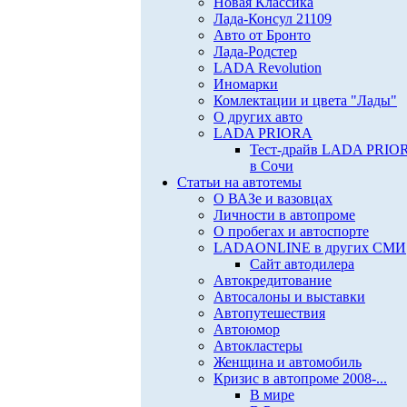
Новая Классика
Лада-Консул 21109
Авто от Бронто
Лада-Родстер
LADA Revolution
Иномарки
Комлектации и цвета "Лады"
О других авто
LADA PRIORA
Тест-драйв LADA PRIO
в Сочи
Статьи на автотемы
О ВАЗе и вазовцах
Личности в автопроме
О пробегах и автоспорте
LADAONLINE в других СМИ
Сайт автодилера
Автокредитование
Автосалоны и выставки
Автопутешествия
Автоюмор
Автокластеры
Женщина и автомобиль
Кризис в автопроме 2008-...
В мире