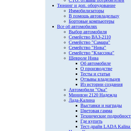
СТО: отзывы потребителей
Тюнинг и доп. оборудование
Иммобилизаторы
В помощь автовладельцу
Бортовые компьютеры
Все об автомобилях
Выбор автомобиля
Семейство ВАЗ-2110
Семейство "Самара"
Семейство "Нива"
Семейство "Классика"
Шевроле Нива
Об автомобиле
О производстве
Тесты и статьи
Отзывы владельцев
Из истории создания
Автомобили "Ока"
Минивэн 2120 Надежда
Лада-Калина
Выставки и награды
Цветовая гамма
Технические подробнос
Где купить
Тест-драйв LADA Kalina 