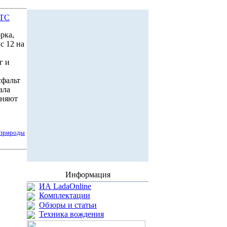
 ТС
рка,
с 12 на
г и
сфальт
ала
жняют
 природы
Информация
ИА LadaOnline
Комплектации
Обзоры и статьи
Техника вождения