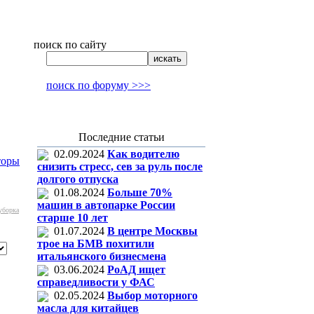
поиск по сайту
поиск по форуму >>>
Последние статьи
02.09.2024
Как водителю
торы
снизить стресс, сев за руль после
долгого отпуска
01.08.2024
Больше 70%
машин в автопарке России
уборка
старше 10 лет
01.07.2024
В центре Москвы
трое на БМВ похитили
итальянского бизнесмена
03.06.2024
РоАД ищет
справедливости у ФАС
02.05.2024
Выбор моторного
масла для китайцев