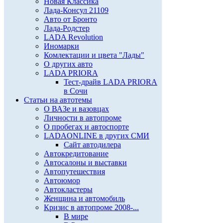
Новая Классика
Лада-Консул 21109
Авто от Бронто
Лада-Родстер
LADA Revolution
Иномарки
Комлектации и цвета "Лады"
О других авто
LADA PRIORA
Тест-драйв LADA PRIORA
в Сочи
Статьи на автотемы
О ВАЗе и вазовцах
Личности в автопроме
О пробегах и автоспорте
LADAONLINE в других СМИ
Сайт автодилера
Автокредитование
Автосалоны и выставки
Автопутешествия
Автоюмор
Автокластеры
Женщина и автомобиль
Кризис в автопроме 2008-...
В мире