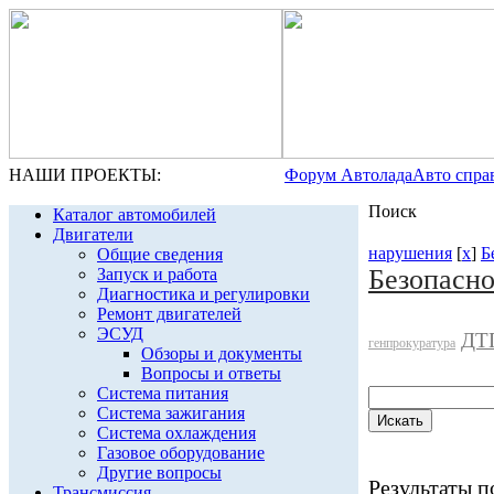
НАШИ ПРОЕКТЫ:
Форум Автолада
Авто спра
Поиск
Каталог автомобилей
Двигатели
нарушения
[
x
]
Б
Общие сведения
Безопасн
Запуск и работа
Диагностика и регулировки
Ремонт двигателей
ЭСУД
ДТ
генпрокуратура
Обзоры и документы
Вопросы и ответы
Система питания
Система зажигания
Система охлаждения
Газовое оборудование
Другие вопросы
Результаты по
Трансмиссия