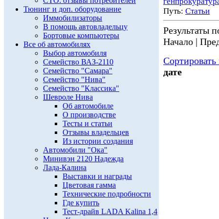
СТО: отзывы потребителей
генпрокуратур
Тюнинг и доп. оборудование
Путь:
Статьи
Иммобилизаторы
В помощь автовладельцу
Результаты по
Бортовые компьютеры
Начало | Пред
Все об автомобилях
Выбор автомобиля
Сортировать 
Семейство ВАЗ-2110
Семейство "Самара"
дате
Семейство "Нива"
Семейство "Классика"
Шевроле Нива
Об автомобиле
О производстве
Тесты и статьи
Отзывы владельцев
Из истории создания
Автомобили "Ока"
Минивэн 2120 Надежда
Лада-Калина
Выставки и награды
Цветовая гамма
Технические подробности
Где купить
Тест-драйв LADA Kalina 1,4