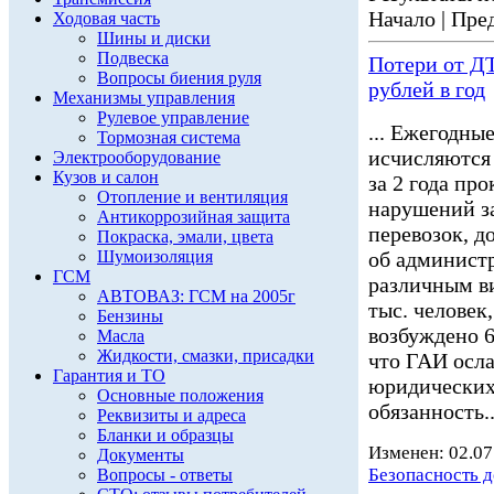
Начало | Пред
Ходовая часть
Шины и диски
Подвеска
Потери от Д
Вопросы биения руля
рублей в год
Механизмы управления
Рулевое управление
... Ежегодны
Тормозная система
исчисляются
Электрооборудование
Кузов и салон
за 2 года пр
Отопление и вентиляция
нарушений з
Антикоррозийная защита
перевозок, д
Покраска, эмали, цвета
Шумоизоляция
об админист
ГСМ
различным в
АВТОВАЗ: ГСМ на 2005г
тыс. человек,
Бензины
возбуждено 6
Масла
Жидкости, смазки, присадки
что ГАИ осла
Гарантия и ТО
юридических
Основные положения
обязанность..
Реквизиты и адреса
Бланки и образцы
Изменен: 02.07
Документы
Безопасность 
Вопросы - ответы