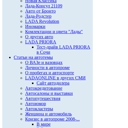
Новая Классика
Лада-Консул 21109
Авто от Бронто
Лада-Родстер
LADA Revolution
Иномарки
Комлектации и цвета "Лады"
О других авто
LADA PRIORA
Тест-драйв LADA PRIORA
в Сочи
Статьи на автотемы
О ВАЗе и вазовцах
Личности в автопроме
О пробегах и автоспорте
LADAONLINE в других СМИ
Сайт автодилера
Автокредитование
Автосалоны и выставки
Автопутешествия
Автоюмор
Автокластеры
Женщина и автомобиль
Кризис в автопроме 2008-...
В мире