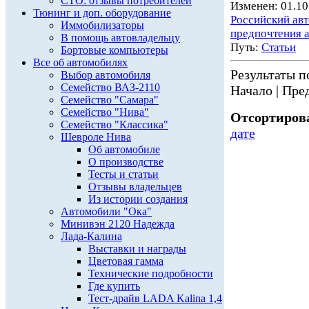
СТО: отзывы потребителей
Изменен: 01.10
Тюнинг и доп. оборудование
Российский ав
Иммобилизаторы
предпочтения 
В помощь автовладельцу
Путь:
Статьи
Бортовые компьютеры
Все об автомобилях
Результаты по
Выбор автомобиля
Семейство ВАЗ-2110
Начало | Пред
Семейство "Самара"
Семейство "Нива"
Отсортирова
Семейство "Классика"
дате
Шевроле Нива
Об автомобиле
О производстве
Тесты и статьи
Отзывы владельцев
Из истории создания
Автомобили "Ока"
Минивэн 2120 Надежда
Лада-Калина
Выставки и награды
Цветовая гамма
Технические подробности
Где купить
Тест-драйв LADA Kalina 1,4