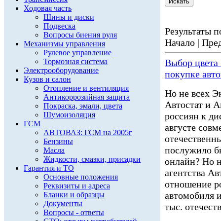
Ходовая часть
Шины и диски
Подвеска
Результаты по
Вопросы биения руля
Начало | Пред
Механизмы управления
Рулевое управление
Тормозная система
Выбор цвета 
Электрооборудование
покупке авт
Кузов и салон
Отопление и вентиляция
Но не всех Э
Антикоррозийная защита
Автостат и А
Покраска, эмали, цвета
Шумоизоляция
россиян к ди
ГСМ
августе совм
АВТОВАЗ: ГСМ на 2005г
отечественны
Бензины
послужило б
Масла
Жидкости, смазки, присадки
онлайн? Но н
Гарантия и ТО
агентства Ав
Основные положения
отношение р
Реквизиты и адреса
автомобиля и
Бланки и образцы
Документы
тыс. отечест
Вопросы - ответы