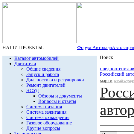
НАШИ ПРОЕКТЫ:
Форум Автолада
Авто спра
Поиск
Каталог автомобилей
Двигатели
предпочтения а
Общие сведения
Российский авт
Запуск и работа
Диагностика и регулировки
марки
онлайн-прод
Ремонт двигателей
Росс
ЭСУД
Обзоры и документы
Вопросы и ответы
авто
Система питания
Система зажигания
Система охлаждения
Газовое оборудование
Другие вопросы
Трансмиссия