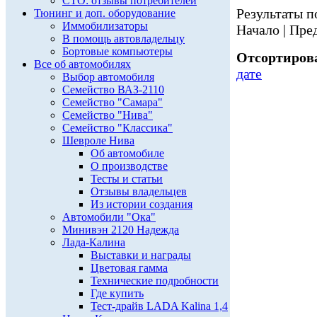
СТО: отзывы потребителей
Результаты по
Тюнинг и доп. оборудование
Иммобилизаторы
Начало | Пред
В помощь автовладельцу
Бортовые компьютеры
Отсортирова
Все об автомобилях
дате
Выбор автомобиля
Семейство ВАЗ-2110
Семейство "Самара"
Семейство "Нива"
Семейство "Классика"
Шевроле Нива
Об автомобиле
О производстве
Тесты и статьи
Отзывы владельцев
Из истории создания
Автомобили "Ока"
Минивэн 2120 Надежда
Лада-Калина
Выставки и награды
Цветовая гамма
Технические подробности
Где купить
Тест-драйв LADA Kalina 1,4