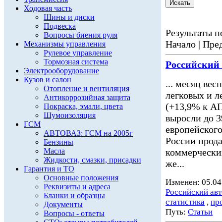
Ходовая часть
Шины и диски
Подвеска
Результаты по
Вопросы биения руля
Начало | Пред
Механизмы управления
Рулевое управление
Тормозная система
Российский
Электрооборудование
Кузов и салон
... месяц вес
Отопление и вентиляция
легковых и 
Антикоррозийная защита
(+13,9% к АП
Покраска, эмали, цвета
Шумоизоляция
выросли до 3
ГСМ
европейского
АВТОВАЗ: ГСМ на 2005г
России прода
Бензины
Масла
коммерчески
Жидкости, смазки, присадки
же...
Гарантия и ТО
Основные положения
Изменен: 05.04
Реквизиты и адреса
Российский ав
Бланки и образцы
статистика
,
пр
Документы
Путь:
Статьи
Вопросы - ответы