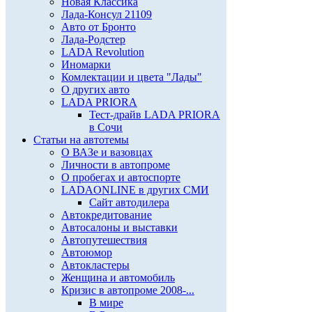
Новая Классика
Лада-Консул 21109
Авто от Бронто
Лада-Родстер
LADA Revolution
Иномарки
Комлектации и цвета "Лады"
О других авто
LADA PRIORA
Тест-драйв LADA PRIORA
в Сочи
Статьи на автотемы
О ВАЗе и вазовцах
Личности в автопроме
О пробегах и автоспорте
LADAONLINE в других СМИ
Сайт автодилера
Автокредитование
Автосалоны и выставки
Автопутешествия
Автоюмор
Автокластеры
Женщина и автомобиль
Кризис в автопроме 2008-...
В мире