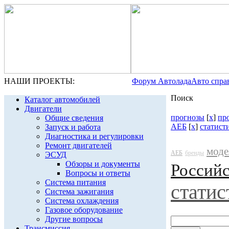
НАШИ ПРОЕКТЫ:
Форум Автолада
Авто спра
Поиск
Каталог автомобилей
Двигатели
прогнозы
[
x
]
пр
Общие сведения
АЕБ
[
x
]
статист
Запуск и работа
Диагностика и регулировки
Ремонт двигателей
моде
АЕБ
бренды
ЭСУД
Обзоры и документы
Россий
Вопросы и ответы
Система питания
статис
Система зажигания
Система охлаждения
Газовое оборудование
Другие вопросы
Трансмиссия