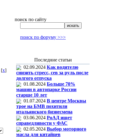
поиск по сайту
поиск по форуму >>>
Последние статьи
02.09.2024
Как водителю
[
x
]
снизить стресс, сев за руль после
долгого отпуска
01.08.2024
Больше 70%
машин в автопарке России
старше 10 лет
01.07.2024
В центре Москвы
трое на БМВ похитили
итальянского бизнесмена
03.06.2024
РоАД ищет
справедливости у ФАС
02.05.2024
Выбор моторного
масла для китайцев