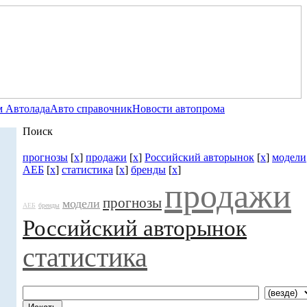
 Автолада
Авто справочник
Новости автопрома
Поиск
прогнозы
[
x
]
продажи
[
x
]
Российский авторынок
[
x
]
модели
АЕБ
[
x
]
статистика
[
x
]
бренды
[
x
]
продажи
прогнозы
модели
АЕБ
бренды
Российский авторынок
статистика