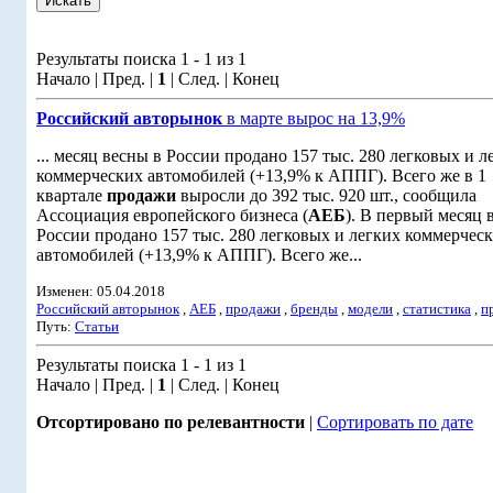
Результаты поиска 1 - 1 из 1
Начало | Пред. |
1
| След. | Конец
Российский авторынок
в марте вырос на 13,9%
... месяц весны в России продано 157 тыс. 280 легковых и л
коммерческих автомобилей (+13,9% к АППГ). Всего же в 1
квартале
продажи
выросли до 392 тыс. 920 шт., сообщила
Ассоциация европейского бизнеса (
АЕБ
). В первый месяц 
России продано 157 тыс. 280 легковых и легких коммерчес
автомобилей (+13,9% к АППГ). Всего же...
Изменен: 05.04.2018
Российский авторынок
,
АЕБ
,
продажи
,
бренды
,
модели
,
статистика
,
п
Путь:
Статьи
Результаты поиска 1 - 1 из 1
Начало | Пред. |
1
| След. | Конец
Отсортировано по релевантности
|
Сортировать по дате