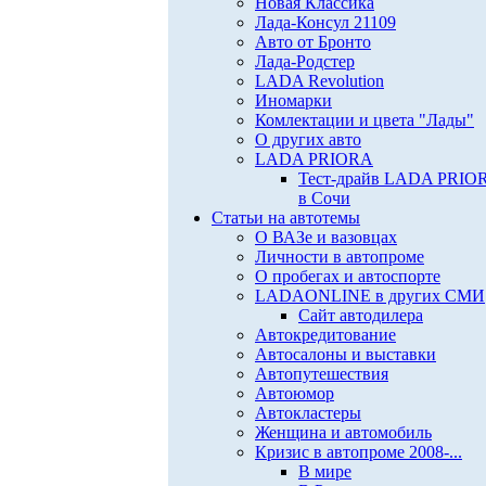
Новая Классика
Лада-Консул 21109
Авто от Бронто
Лада-Родстер
LADA Revolution
Иномарки
Комлектации и цвета "Лады"
О других авто
LADA PRIORA
Тест-драйв LADA PRIO
в Сочи
Статьи на автотемы
О ВАЗе и вазовцах
Личности в автопроме
О пробегах и автоспорте
LADAONLINE в других СМИ
Сайт автодилера
Автокредитование
Автосалоны и выставки
Автопутешествия
Автоюмор
Автокластеры
Женщина и автомобиль
Кризис в автопроме 2008-...
В мире