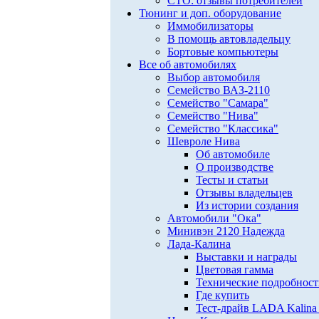
СТО: отзывы потребителей
Тюнинг и доп. оборудование
Иммобилизаторы
В помощь автовладельцу
Бортовые компьютеры
Все об автомобилях
Выбор автомобиля
Семейство ВАЗ-2110
Семейство "Самара"
Семейство "Нива"
Семейство "Классика"
Шевроле Нива
Об автомобиле
О производстве
Тесты и статьи
Отзывы владельцев
Из истории создания
Автомобили "Ока"
Минивэн 2120 Надежда
Лада-Калина
Выставки и награды
Цветовая гамма
Технические подробнос
Где купить
Тест-драйв LADA Kalina 