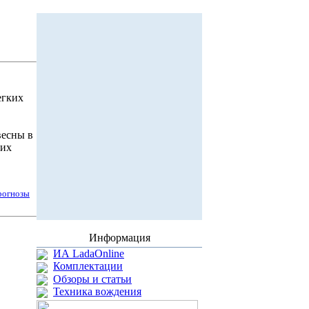
егких
весны в
ких
рогнозы
Информация
ИА LadaOnline
Комплектации
Обзоры и статьи
Техника вождения