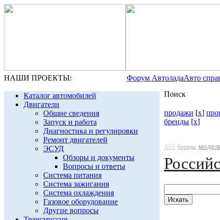
НАШИ ПРОЕКТЫ:
Форум Автолада
Авто спра
Поиск
Каталог автомобилей
Двигатели
продажи
[
x
]
про
Общие сведения
бренды
[
x
]
Запуск и работа
Диагностика и регулировки
Ремонт двигателей
модел
АЕБ
бренды
ЭСУД
Обзоры и документы
Россий
Вопросы и ответы
Система питания
Система зажигания
Система охлаждения
Газовое оборудование
Другие вопросы
Трансмиссия