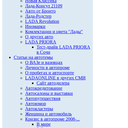
Новая Классика
Лада-Консул 21109
Авто от Бронто
Лада-Родстер
LADA Revolution
Иномарки
Комлектации и цвета "Лады"
О других авто
LADA PRIORA
Тест-драйв LADA PRIORA
в Сочи
Статьи на автотемы
О ВАЗе и вазовцах
Личности в автопроме
О пробегах и автоспорте
LADAONLINE в других СМИ
Сайт автодилера
Автокредитование
Автосалоны и выставки
Автопутешествия
Автоюмор
Автокластеры
Женщина и автомобиль
Кризис в автопроме 2008-...
В мире