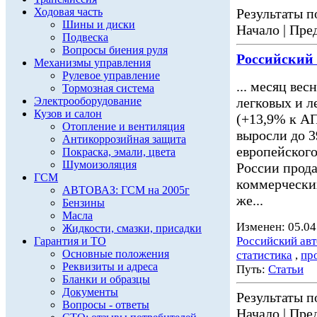
Ходовая часть
Результаты по
Шины и диски
Начало | Пред
Подвеска
Вопросы биения руля
Российский
Механизмы управления
Рулевое управление
... месяц вес
Тормозная система
Электрооборудование
легковых и 
Кузов и салон
(+13,9% к АП
Отопление и вентиляция
выросли до 3
Антикоррозийная защита
европейского
Покраска, эмали, цвета
Шумоизоляция
России прода
ГСМ
коммерчески
АВТОВАЗ: ГСМ на 2005г
же...
Бензины
Масла
Изменен: 05.04
Жидкости, смазки, присадки
Российский ав
Гарантия и ТО
Основные положения
статистика
,
пр
Реквизиты и адреса
Путь:
Статьи
Бланки и образцы
Документы
Результаты по
Вопросы - ответы
Начало | Пред