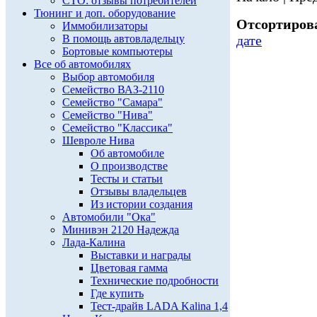
СТО: отзывы потребителей
Тюнинг и доп. оборудование
Отсортирова
Иммобилизаторы
В помощь автовладельцу
дате
Бортовые компьютеры
Все об автомобилях
Выбор автомобиля
Семейство ВАЗ-2110
Семейство "Самара"
Семейство "Нива"
Семейство "Классика"
Шевроле Нива
Об автомобиле
О производстве
Тесты и статьи
Отзывы владельцев
Из истории создания
Автомобили "Ока"
Минивэн 2120 Надежда
Лада-Калина
Выставки и награды
Цветовая гамма
Технические подробности
Где купить
Тест-драйв LADA Kalina 1,4