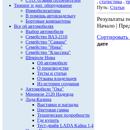
СТО: отзывы потребителей
,
статистика
,
т
Тюнинг и доп. оборудование
Путь:
Статьи
Иммобилизаторы
В помощь автовладельцу
Результаты по
Бортовые компьютеры
Начало | Пред
Все об автомобилях
Выбор автомобиля
Сортировать 
Семейство ВАЗ-2110
Семейство "Самара"
дате
Семейство "Нива"
Семейство "Классика"
Шевроле Нива
Об автомобиле
О производстве
Тесты и статьи
Отзывы владельцев
Из истории создания
Автомобили "Ока"
Минивэн 2120 Надежда
Лада-Калина
Выставки и награды
Цветовая гамма
Технические подробности
Где купить
Тест-драйв LADA Kalina 1,4