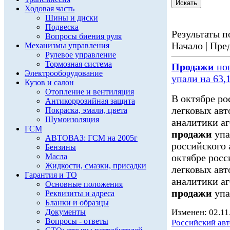
Ходовая часть
Шины и диски
Подвеска
Результаты по
Вопросы биения руля
Начало | Пред
Механизмы управления
Рулевое управление
Тормозная система
Продажи
нов
Электрооборудование
упали на 63,
Кузов и салон
Отопление и вентиляция
В октябре ро
Антикоррозийная защита
легковых авт
Покраска, эмали, цвета
Шумоизоляция
аналитики аг
ГСМ
продажи
упа
АВТОВАЗ: ГСМ на 2005г
российского 
Бензины
Масла
октябре росс
Жидкости, смазки, присадки
легковых авт
Гарантия и ТО
аналитики аг
Основные положения
продажи
упа
Реквизиты и адреса
Бланки и образцы
Документы
Изменен: 02.11
Вопросы - ответы
Российский ав