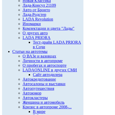
Новая Классика
Лада-Консул 21109
Авто от Бронто
Лада-Родстер
LADA Revolution
Иномарки
Комлектации и цвета "Лады"
О других авто
LADA PRIORA
Тест-драйв LADA PRIORA
в Сочи
Статьи на автотемы
О ВАЗе и вазовцах
Личности в автопроме
О пробегах и автоспорте
LADAONLINE в других СМИ
Сайт автодилера
Автокредитование
Автосалоны и выставки
Автопутешествия
Автоюмор
Автокластеры
Женщина и автомобиль
Кризис в автопроме 2008-...
В мире