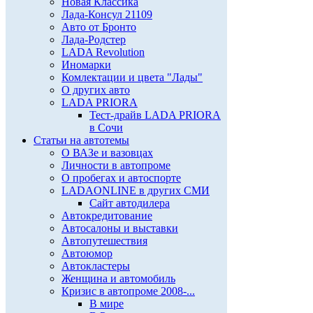
Новая Классика
Лада-Консул 21109
Авто от Бронто
Лада-Родстер
LADA Revolution
Иномарки
Комлектации и цвета "Лады"
О других авто
LADA PRIORA
Тест-драйв LADA PRIORA
в Сочи
Статьи на автотемы
О ВАЗе и вазовцах
Личности в автопроме
О пробегах и автоспорте
LADAONLINE в других СМИ
Сайт автодилера
Автокредитование
Автосалоны и выставки
Автопутешествия
Автоюмор
Автокластеры
Женщина и автомобиль
Кризис в автопроме 2008-...
В мире