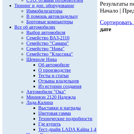
СТО: отзывы потребителей
Результаты по
Тюнинг и доп. оборудование
Начало | Пред
Иммобилизаторы
В помощь автовладельцу
Сортировать 
Бортовые компьютеры
Все об автомобилях
дате
Выбор автомобиля
Семейство ВАЗ-2110
Семейство "Самара"
Семейство "Нива"
Семейство "Классика"
Шевроле Нива
Об автомобиле
О производстве
Тесты и статьи
Отзывы владельцев
Из истории создания
Автомобили "Ока"
Минивэн 2120 Надежда
Лада-Калина
Выставки и награды
Цветовая гамма
Технические подробности
Где купить
Тест-драйв LADA Kalina 1,4