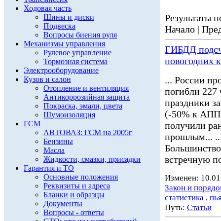
Ходовая часть
Результаты по
Шины и диски
Подвеска
Начало | Пред
Вопросы биения руля
Механизмы управления
ГИБДД подсч
Рулевое управление
новогодних 
Тормозная система
Электрооборудование
... России пр
Кузов и салон
Отопление и вентиляция
погибли 227 
Антикоррозийная защита
праздники з
Покраска, эмали, цвета
(-50% к АППГ
Шумоизоляция
ГСМ
получили ран
АВТОВАЗ: ГСМ на 2005г
прошлым... ..
Бензины
Большинство
Масла
встречную по
Жидкости, смазки, присадки
Гарантия и ТО
Основные положения
Изменен: 10.01
Реквизиты и адреса
Закон и порядо
Бланки и образцы
статистика
,
пь
Документы
Путь:
Статьи
Вопросы - ответы