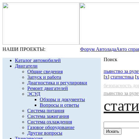
НАШИ ПРОЕКТЫ:
Форум Автолада
Авто спра
Поиск
Каталог автомобилей
Двигатели
пьянство за рул
Общие сведения
[
x
]
статистика
[
x
Запуск и работа
Диагностика и регулировки
безопасность д
Ремонт двигателей
пьянство за рул
ЭСУД
Обзоры и документы
стат
Вопросы и ответы
Система питания
Система зажигания
Система охлаждения
Газовое оборудование
Другие вопросы
Трансмиссия