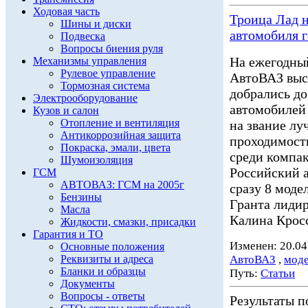
Ходовая часть
Троица Лад н
Шины и диски
автомобиля г
Подвеска
Вопросы биения руля
На ежегодный
Механизмы управления
Рулевое управление
АвтоВАЗ выст
Тормозная система
добрались до
Электрооборудование
автомобилей 
Кузов и салон
Отопление и вентиляция
на звание л
Антикоррозийная защита
проходимости
Покраска, эмали, цвета
среди компа
Шумоизоляция
Российский 
ГСМ
АВТОВАЗ: ГСМ на 2005г
сразу 8 моде
Бензины
Гранта лидир
Масла
Калина Кросс
Жидкости, смазки, присадки
Гарантия и ТО
Изменен: 20.04
Основные положения
Реквизиты и адреса
АвтоВАЗ
,
мод
Бланки и образцы
Путь:
Статьи
Документы
Вопросы - ответы
Результаты по