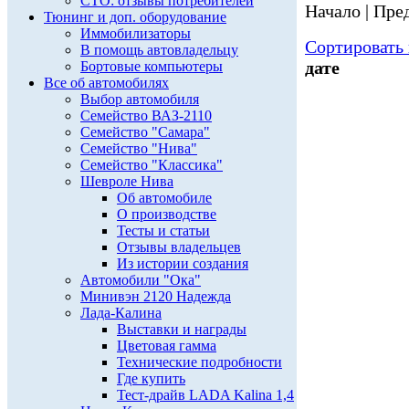
СТО: отзывы потребителей
Начало | Пред
Тюнинг и доп. оборудование
Иммобилизаторы
Сортировать 
В помощь автовладельцу
дате
Бортовые компьютеры
Все об автомобилях
Выбор автомобиля
Семейство ВАЗ-2110
Семейство "Самара"
Семейство "Нива"
Семейство "Классика"
Шевроле Нива
Об автомобиле
О производстве
Тесты и статьи
Отзывы владельцев
Из истории создания
Автомобили "Ока"
Минивэн 2120 Надежда
Лада-Калина
Выставки и награды
Цветовая гамма
Технические подробности
Где купить
Тест-драйв LADA Kalina 1,4