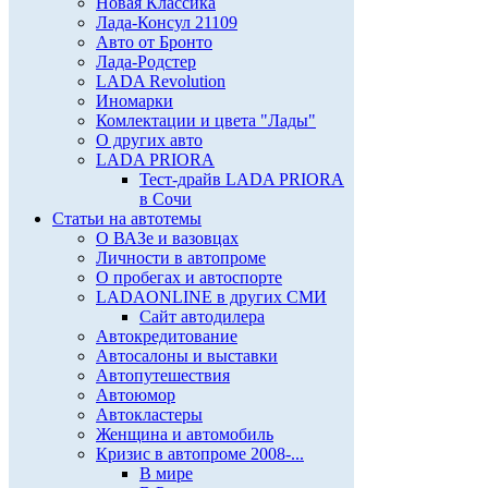
Новая Классика
Лада-Консул 21109
Авто от Бронто
Лада-Родстер
LADA Revolution
Иномарки
Комлектации и цвета "Лады"
О других авто
LADA PRIORA
Тест-драйв LADA PRIORA
в Сочи
Статьи на автотемы
О ВАЗе и вазовцах
Личности в автопроме
О пробегах и автоспорте
LADAONLINE в других СМИ
Сайт автодилера
Автокредитование
Автосалоны и выставки
Автопутешествия
Автоюмор
Автокластеры
Женщина и автомобиль
Кризис в автопроме 2008-...
В мире