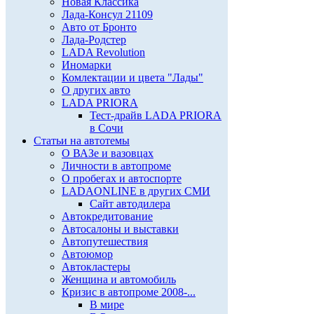
Новая Классика
Лада-Консул 21109
Авто от Бронто
Лада-Родстер
LADA Revolution
Иномарки
Комлектации и цвета "Лады"
О других авто
LADA PRIORA
Тест-драйв LADA PRIORA
в Сочи
Статьи на автотемы
О ВАЗе и вазовцах
Личности в автопроме
О пробегах и автоспорте
LADAONLINE в других СМИ
Сайт автодилера
Автокредитование
Автосалоны и выставки
Автопутешествия
Автоюмор
Автокластеры
Женщина и автомобиль
Кризис в автопроме 2008-...
В мире