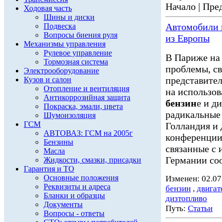
Начало | Пред
Ходовая часть
Шины и диски
Автомобили
Подвеска
Вопросы биения руля
из Европы
Механизмы управления
Рулевое управление
В Париже на
Тормозная система
проблемы, св
Электрооборудование
представител
Кузов и салон
Отопление и вентиляция
на использов
Антикоррозийная защита
бензин
е и д
Покраска, эмали, цвета
радикальные
Шумоизоляция
ГСМ
Голландия и
АВТОВАЗ: ГСМ на 2005г
конференции
Бензины
связанные с 
Масла
Германии соо
Жидкости, смазки, присадки
Гарантия и ТО
Основные положения
Изменен: 02.07
Реквизиты и адреса
бензин
,
двигат
Бланки и образцы
дизтопливо
Документы
Путь:
Статьи
Вопросы - ответы