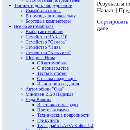
СТО: отзывы потребителей
Результаты по
Тюнинг и доп. оборудование
Начало | Пред
Иммобилизаторы
В помощь автовладельцу
Сортировать 
Бортовые компьютеры
Все об автомобилях
дате
Выбор автомобиля
Семейство ВАЗ-2110
Семейство "Самара"
Семейство "Нива"
Семейство "Классика"
Шевроле Нива
Об автомобиле
О производстве
Тесты и статьи
Отзывы владельцев
Из истории создания
Автомобили "Ока"
Минивэн 2120 Надежда
Лада-Калина
Выставки и награды
Цветовая гамма
Технические подробности
Где купить
Тест-драйв LADA Kalina 1,4