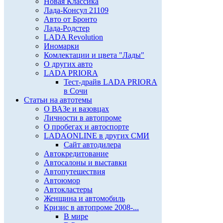
Новая Классика
Лада-Консул 21109
Авто от Бронто
Лада-Родстер
LADA Revolution
Иномарки
Комлектации и цвета "Лады"
О других авто
LADA PRIORA
Тест-драйв LADA PRIORA
в Сочи
Статьи на автотемы
О ВАЗе и вазовцах
Личности в автопроме
О пробегах и автоспорте
LADAONLINE в других СМИ
Сайт автодилера
Автокредитование
Автосалоны и выставки
Автопутешествия
Автоюмор
Автокластеры
Женщина и автомобиль
Кризис в автопроме 2008-...
В мире