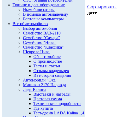
СТО: отзывы потребителей
Тюнинг и доп. оборудование
Сортировать 
Иммобилизаторы
дате
В помощь автовладельцу
Бортовые компьютеры
Все об автомобилях
Выбор автомобиля
Семейство ВАЗ-2110
Семейство "Самара"
Семейство "Нива"
Семейство "Классика"
Шевроле Нива
Об автомобиле
О производстве
Тесты и статьи
Отзывы владельцев
Из истории создания
Автомобили "Ока"
Минивэн 2120 Надежда
Лада-Калина
Выставки и награды
Цветовая гамма
Технические подробности
Где купить
Тест-драйв LADA Kalina 1,4