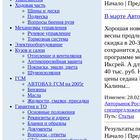
Начало | Пред
Ходовая часть
Шины и диски
В марте Авто
Подвеска
Вопросы биения руля
Хорошая нов
Механизмы управления
Рулевое управление
весны продли
Тормозная система
скидка в 20-
Электрооборудование
сохранится 
Кузов и салон
Отопление и вентиляция
программе мо
Антикоррозийная защита
Иксрей. А дл
Покраска, эмали, цвета
40 тыс. руб
Шумоизоляция
цены седана Г
ГСМ
АВТОВАЗ: ГСМ на 2005г
Калины...
Бензины
Масла
Изменен: 28.02
Жидкости, смазки, присадки
Авторынок Рос
Гарантия и ТО
спецпредложе
Основные положения
Путь:
Статьи
Реквизиты и адреса
Бланки и образцы
Результаты по
Документы
Вопросы - ответы
Начало | Пред