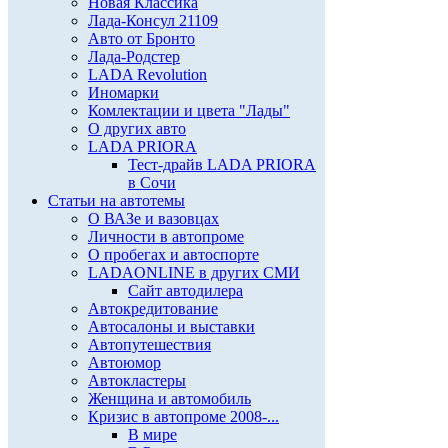
Новая Классика
Лада-Консул 21109
Авто от Бронто
Лада-Родстер
LADA Revolution
Иномарки
Комлектации и цвета "Лады"
О других авто
LADA PRIORA
Тест-драйв LADA PRIORA
в Сочи
Статьи на автотемы
О ВАЗе и вазовцах
Личности в автопроме
О пробегах и автоспорте
LADAONLINE в других СМИ
Сайт автодилера
Автокредитование
Автосалоны и выставки
Автопутешествия
Автоюмор
Автокластеры
Женщина и автомобиль
Кризис в автопроме 2008-...
В мире