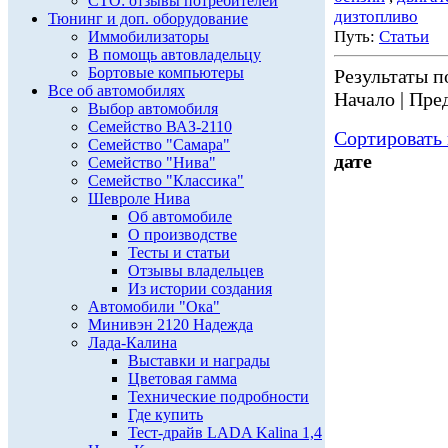
СТО: отзывы потребителей
дизтопливо
Тюнинг и доп. оборудование
Путь:
Статьи
Иммобилизаторы
В помощь автовладельцу
Бортовые компьютеры
Результаты по
Все об автомобилях
Начало | Пред
Выбор автомобиля
Семейство ВАЗ-2110
Сортировать 
Семейство "Самара"
дате
Семейство "Нива"
Семейство "Классика"
Шевроле Нива
Об автомобиле
О производстве
Тесты и статьи
Отзывы владельцев
Из истории создания
Автомобили "Ока"
Минивэн 2120 Надежда
Лада-Калина
Выставки и награды
Цветовая гамма
Технические подробности
Где купить
Тест-драйв LADA Kalina 1,4