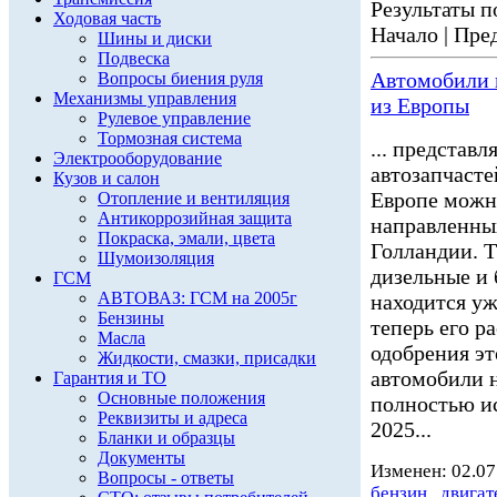
Результаты по
Ходовая часть
Начало | Пред
Шины и диски
Подвеска
Автомобили н
Вопросы биения руля
Механизмы управления
из Европы
Рулевое управление
Тормозная система
... представ
Электрооборудование
автозапчасте
Кузов и салон
Европе можн
Отопление и вентиляция
Антикоррозийная защита
направленных
Покраска, эмали, цвета
Голландии. 
Шумоизоляция
дизельные и
ГСМ
АВТОВАЗ: ГСМ на 2005г
находится уж
Бензины
теперь его р
Масла
одобрения эт
Жидкости, смазки, присадки
автомобили н
Гарантия и ТО
Основные положения
полностью ис
Реквизиты и адреса
2025...
Бланки и образцы
Документы
Изменен: 02.07
Вопросы - ответы
бензин
,
двигат