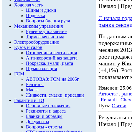
Ходовая часть
Начало | Пред
Шины и диски
Подвеска
С начала год
Вопросы биения руля
рынка секон
Механизмы управления
Рулевое управление
По данным а
Тормозная система
Электрооборудование
подержанных 
Кузов и салон
месяцев 2013.
Отопление и вентиляция
рост продаж
Антикоррозийная защита
машин у
Kи
Покраска, эмали, цвета
Шумоизоляция
(+4,1%). Рос
ГСМ
показывают м
АВТОВАЗ: ГСМ на 2005г
Бензины
Изменен: 25.06
Масла
Автостат
,
рыно
Жидкости, смазки, присадки
,
Renault
,
Chevr
Гарантия и ТО
Путь:
Статьи
Основные положения
Реквизиты и адреса
Бланки и образцы
Результаты по
Документы
Начало | Пред
Вопросы - ответы