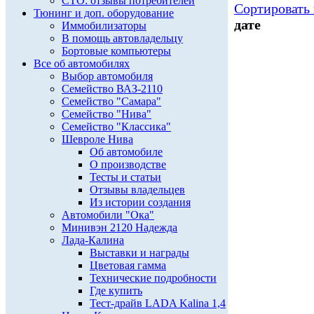
СТО: отзывы потребителей
Сортировать 
Тюнинг и доп. оборудование
дате
Иммобилизаторы
В помощь автовладельцу
Бортовые компьютеры
Все об автомобилях
Выбор автомобиля
Семейство ВАЗ-2110
Семейство "Самара"
Семейство "Нива"
Семейство "Классика"
Шевроле Нива
Об автомобиле
О производстве
Тесты и статьи
Отзывы владельцев
Из истории создания
Автомобили "Ока"
Минивэн 2120 Надежда
Лада-Калина
Выставки и награды
Цветовая гамма
Технические подробности
Где купить
Тест-драйв LADA Kalina 1,4