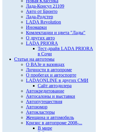
Новая Классика
Лада-Консул 21109
Авто от Бронто
Лада-Родстер
LADA Revolution
Иномарки
Комлектации и цвета "Лады"
О других авто
LADA PRIORA
Тест-драйв LADA PRIORA
в Сочи
Статьи на автотемы
О ВАЗе и вазовцах
Личности в автопроме
О пробегах и автоспорте
LADAONLINE в других СМИ
Сайт автодилера
Автокредитование
Автосалоны и выставки
Автопутешествия
Автоюмор
Автокластеры
Женщина и автомобиль
Кризис в автопроме 2008-...
В мире