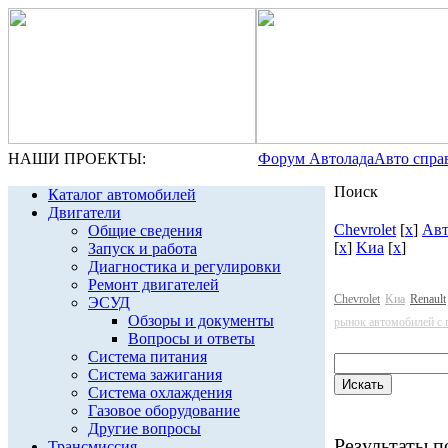
НАШИ ПРОЕКТЫ:
Форум Автолада
Авто спра
Поиск
Каталог автомобилей
Двигатели
Chevrolet
[
x
]
Авт
Общие сведения
[
x
]
Kиа
[
x
]
Запуск и работа
Диагностика и регулировки
Ремонт двигателей
Chevrolet
Kиа
Renault
ЭСУД
Обзоры и документы
рынок автомобилей с 
Вопросы и ответы
Система питания
Система зажигания
Система охлаждения
Газовое оборудование
Другие вопросы
Результаты по
Трансмиссия