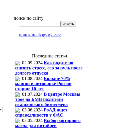
поиск по сайту
поиск по форуму >>>
Последние статьи
02.09.2024
Как водителю
снизить стресс, сев за руль после
долгого отпуска
01.08.2024
Больше 70%
машин в автопарке России
старше 10 лет
01.07.2024
В центре Москвы
трое на БМВ похитили
итальянского бизнесмена
03.06.2024
РоАД ищет
справедливости у ФАС
02.05.2024
Выбор моторного
масла для китайцев