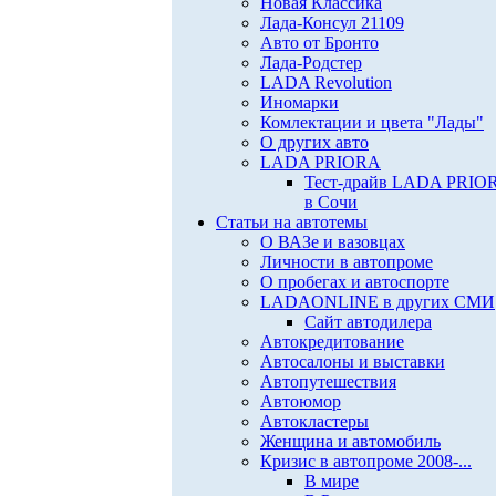
Новая Классика
Лада-Консул 21109
Авто от Бронто
Лада-Родстер
LADA Revolution
Иномарки
Комлектации и цвета "Лады"
О других авто
LADA PRIORA
Тест-драйв LADA PRIO
в Сочи
Статьи на автотемы
О ВАЗе и вазовцах
Личности в автопроме
О пробегах и автоспорте
LADAONLINE в других СМИ
Сайт автодилера
Автокредитование
Автосалоны и выставки
Автопутешествия
Автоюмор
Автокластеры
Женщина и автомобиль
Кризис в автопроме 2008-...
В мире