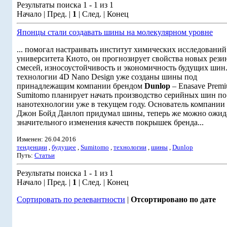
Результаты поиска 1 - 1 из 1
Начало | Пред. |
1
| След. | Конец
Японцы стали создавать шины на молекулярном уровне
... помогал настраивать институт химических исследований
университета Киото, он прогнозирует свойства новых рез
смесей, износоустойчивость и экономичность будущих шин
технологии 4D Nano Design уже созданы шины под
принадлежащим компании брендом
Dunlop
– Enasave Premi
Sumitomo планирует начать производство серийных шин по
нанотехнологии уже в текущем году. Основатель компании
Джон Бойд Данлоп придумал шины, теперь же можно ожид
значительного изменения качеств покрышек бренда...
Изменен: 26.04.2016
тенденции
,
будущее
,
Sumitomo
,
технологии
,
шины
,
Dunlop
Путь:
Статьи
Результаты поиска 1 - 1 из 1
Начало | Пред. |
1
| След. | Конец
Сортировать по релевантности
|
Отсортировано по дате