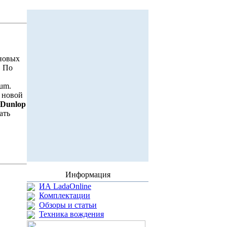
иновых
. По
um.
 новой
Dunlop
ать
Информация
ИА LadaOnline
Комплектации
Обзоры и статьи
Техника вождения