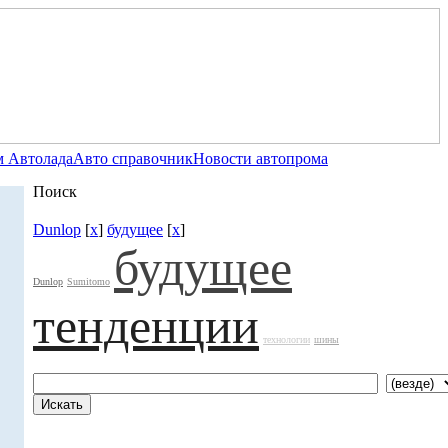
 Автолада
Авто справочник
Новости автопрома
Поиск
Dunlop
[
x
]
будущее
[
x
]
будущее
Dunlop
Sumitomo
тенденции
технологии
шины