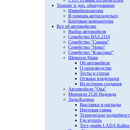
СТО: отзывы потребителей
Тюнинг и доп. оборудование
Иммобилизаторы
В помощь автовладельцу
Бортовые компьютеры
Все об автомобилях
Выбор автомобиля
Семейство ВАЗ-2110
Семейство "Самара"
Семейство "Нива"
Семейство "Классика"
Шевроле Нива
Об автомобиле
О производстве
Тесты и статьи
Отзывы владельцев
Из истории создания
Автомобили "Ока"
Минивэн 2120 Надежда
Лада-Калина
Выставки и награды
Цветовая гамма
Технические подробнос
Где купить
Тест-драйв LADA Kalina 