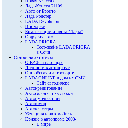
Новая Классика
Лада-Консул 21109
Авто от Бронто
Лада-Родстер
LADA Revolution
Иномарки
Комлектации и цвета "Лады"
О других авто
LADA PRIORA
Тест-драйв LADA PRIORA
в Сочи
Статьи на автотемы
О ВАЗе и вазовцах
Личности в автопроме
О пробегах и автоспорте
LADAONLINE в других СМИ
Сайт автодилера
Автокредитование
Автосалоны и выставки
Автопутешествия
Автоюмор
Автокластеры
Женщина и автомобиль
Кризис в автопроме 2008-...
В мире