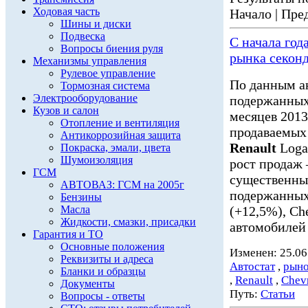
Ходовая часть
Начало | Пред
Шины и диски
Подвеска
С начала год
Вопросы биения руля
рынка секон
Механизмы управления
Рулевое управление
По данным а
Тормозная система
Электрооборудование
подержанных 
Кузов и салон
месяцев 2013.
Отопление и вентиляция
продаваемых
Антикоррозийная защита
Renault
Loga
Покраска, эмали, цвета
Шумоизоляция
рост продаж —
ГСМ
существенны
АВТОВАЗ: ГСМ на 2005г
подержанны
Бензины
Масла
(+12,5%), Ch
Жидкости, смазки, присадки
автомобилей 
Гарантия и ТО
Основные положения
Изменен: 25.06
Реквизиты и адреса
Автостат
,
рыно
Бланки и образцы
,
Renault
,
Chevr
Документы
Путь:
Статьи
Вопросы - ответы