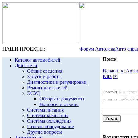
НАШИ ПРОЕКТЫ:
Форум Автолада
Авто спра
Поиск
Каталог автомобилей
Двигатели
Renault
[
x
]
Авто
Общие сведения
Kиа
[
x
]
Запуск и работа
Диагностика и регулировки
Ремонт двигателей
Chevrolet
Kиа
Renault
ЭСУД
Обзоры и документы
рынок автомобилей с 
Вопросы и ответы
Система питания
Система зажигания
Система охлаждения
Газовое оборудование
Другие вопросы
Результаты по
Трансмиссия