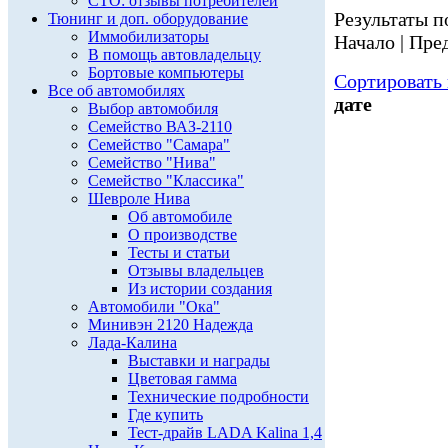
СТО: отзывы потребителей
Результаты по
Тюнинг и доп. оборудование
Иммобилизаторы
Начало | Пред
В помощь автовладельцу
Бортовые компьютеры
Сортировать 
Все об автомобилях
дате
Выбор автомобиля
Семейство ВАЗ-2110
Семейство "Самара"
Семейство "Нива"
Семейство "Классика"
Шевроле Нива
Об автомобиле
О производстве
Тесты и статьи
Отзывы владельцев
Из истории создания
Автомобили "Ока"
Минивэн 2120 Надежда
Лада-Калина
Выставки и награды
Цветовая гамма
Технические подробности
Где купить
Тест-драйв LADA Kalina 1,4