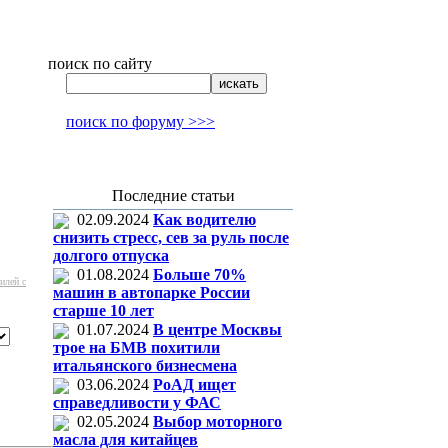
поиск по сайту
поиск по форуму >>>
Последние статьи
02.09.2024
Как водителю
снизить стресс, сев за руль после
долгого отпуска
01.08.2024
Больше 70%
илей с
машин в автопарке России
старше 10 лет
01.07.2024
В центре Москвы
трое на БМВ похитили
итальянского бизнесмена
03.06.2024
РоАД ищет
справедливости у ФАС
02.05.2024
Выбор моторного
масла для китайцев