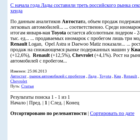
С начала года Лады составили треть российского рынка сек
хенда
По данным аналитиков
Автостат
а, объем продаж подержа
легковых автомобилей... ... соответственно. Среди иномаро
итогам января-мая
Toyota
остается абсолютным лидером - 2
тыс. ед... ... продаваемых иномарок с пробегом лишь три м
Renault
Logan, Opel Astra и Daewoo Matiz показали... ... рос
продаж на снижающемся рынке подержанных машин у
Kиа
(+12,6%),
Renault
(+12,5%),
Chevrolet
(+4,1%). Рост на рын
автомобилей с пробегом...
Изменен: 25.06.2013
Автостат
,
рынок автомобилей с пробегом
,
Лада
,
Toyota
,
Kиа
,
Renault
,
Chevrolet
Путь:
Статьи
Результаты поиска 1 - 1 из 1
Начало | Пред. |
1
| След. | Конец
Отсортировано по релевантности
|
Сортировать по дате