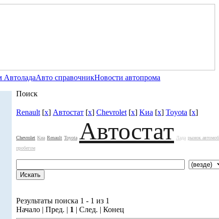
 Автолада
Авто справочник
Новости автопрома
Поиск
Renault
[
x
]
Автостат
[
x
]
Chevrolet
[
x
]
Kиа
[
x
]
Toyota
[
x
]
Автостат
Chevrolet
Kиа
Renault
Toyota
Лада
рынок автомоб
пробегом
Результаты поиска 1 - 1 из 1
Начало | Пред. |
1
| След. | Конец