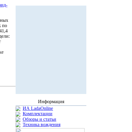
онд-
нных
к по
41,4
одели:
т
ке
Информация
ИА LadaOnline
Комплектации
Обзоры и статьи
Техника вождения