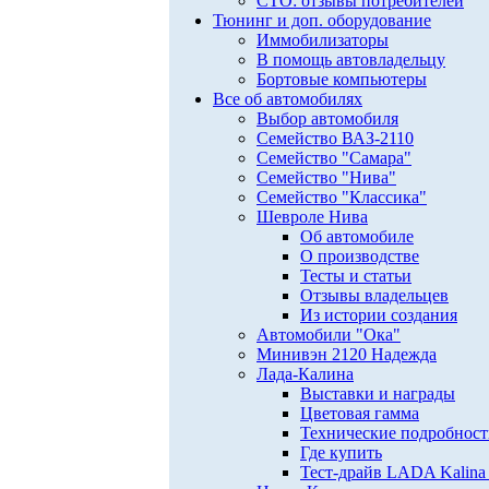
СТО: отзывы потребителей
Тюнинг и доп. оборудование
Иммобилизаторы
В помощь автовладельцу
Бортовые компьютеры
Все об автомобилях
Выбор автомобиля
Семейство ВАЗ-2110
Семейство "Самара"
Семейство "Нива"
Семейство "Классика"
Шевроле Нива
Об автомобиле
О производстве
Тесты и статьи
Отзывы владельцев
Из истории создания
Автомобили "Ока"
Минивэн 2120 Надежда
Лада-Калина
Выставки и награды
Цветовая гамма
Технические подробнос
Где купить
Тест-драйв LADA Kalina 