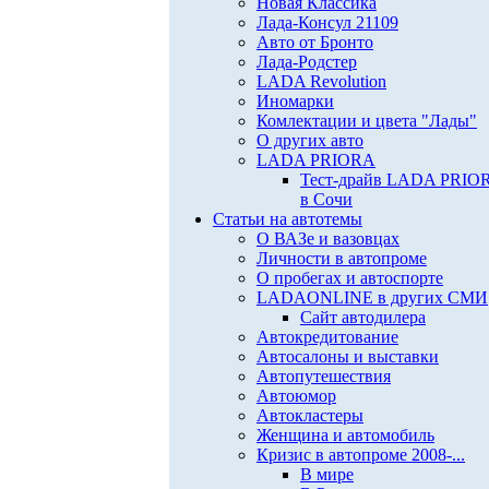
Новая Классика
Лада-Консул 21109
Авто от Бронто
Лада-Родстер
LADA Revolution
Иномарки
Комлектации и цвета "Лады"
О других авто
LADA PRIORA
Тест-драйв LADA PRIO
в Сочи
Статьи на автотемы
О ВАЗе и вазовцах
Личности в автопроме
О пробегах и автоспорте
LADAONLINE в других СМИ
Сайт автодилера
Автокредитование
Автосалоны и выставки
Автопутешествия
Автоюмор
Автокластеры
Женщина и автомобиль
Кризис в автопроме 2008-...
В мире