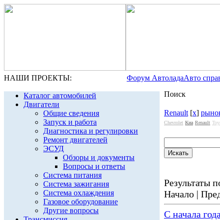
НАШИ ПРОЕКТЫ:
Форум Автолада
Авто спра
Поиск
Каталог автомобилей
Двигатели
Renault
[
x
]
рынок
Общие сведения
Запуск и работа
Chevrolet
Kиа
Renault
Toy
Диагностика и регулировки
Ремонт двигателей
ЭСУД
Обзоры и документы
Вопросы и ответы
Система питания
Результаты по
Система зажигания
Система охлаждения
Начало | Пред
Газовое оборудование
Другие вопросы
С начала год
Трансмиссия