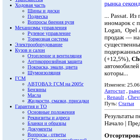
рынка секон
Ходовая часть
Шины и диски
... Passat. 
Подвеска
Вопросы биения руля
иномарок с 
Механизмы управления
Logan, Opel 
Рулевое управление
продаж — на 1
Тормозная система
существенны
Электрооборудование
Кузов и салон
подержанны
Отопление и вентиляция
(+12,5%),
Ch
Антикоррозийная защита
автомобилей 
Покраска, эмали, цвета
которы...
Шумоизоляция
ГСМ
АВТОВАЗ: ГСМ на 2005г
Изменен: 25.06
Бензины
Автостат
,
рыно
Масла
,
Renault
,
Chevr
Жидкости, смазки, присадки
Путь:
Статьи
Гарантия и ТО
Основные положения
Результаты по
Реквизиты и адреса
Начало | Пред
Бланки и образцы
Документы
Вопросы - ответы
Отсортирова