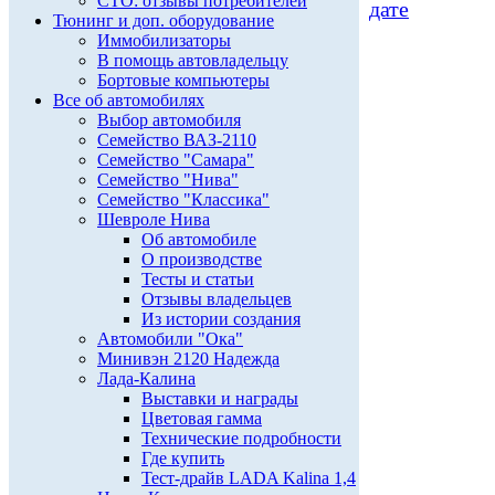
СТО: отзывы потребителей
дате
Тюнинг и доп. оборудование
Иммобилизаторы
В помощь автовладельцу
Бортовые компьютеры
Все об автомобилях
Выбор автомобиля
Семейство ВАЗ-2110
Семейство "Самара"
Семейство "Нива"
Семейство "Классика"
Шевроле Нива
Об автомобиле
О производстве
Тесты и статьи
Отзывы владельцев
Из истории создания
Автомобили "Ока"
Минивэн 2120 Надежда
Лада-Калина
Выставки и награды
Цветовая гамма
Технические подробности
Где купить
Тест-драйв LADA Kalina 1,4