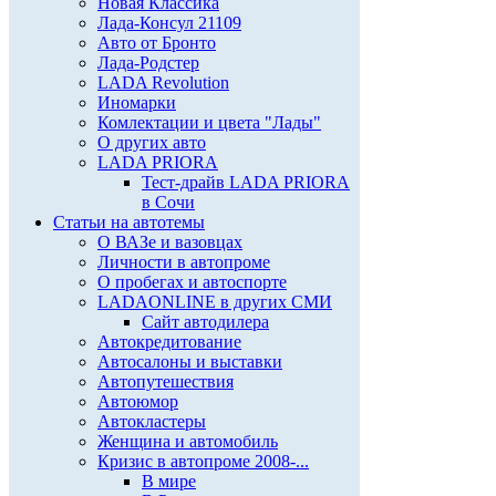
Новая Классика
Лада-Консул 21109
Авто от Бронто
Лада-Родстер
LADA Revolution
Иномарки
Комлектации и цвета "Лады"
О других авто
LADA PRIORA
Тест-драйв LADA PRIORA
в Сочи
Статьи на автотемы
О ВАЗе и вазовцах
Личности в автопроме
О пробегах и автоспорте
LADAONLINE в других СМИ
Сайт автодилера
Автокредитование
Автосалоны и выставки
Автопутешествия
Автоюмор
Автокластеры
Женщина и автомобиль
Кризис в автопроме 2008-...
В мире