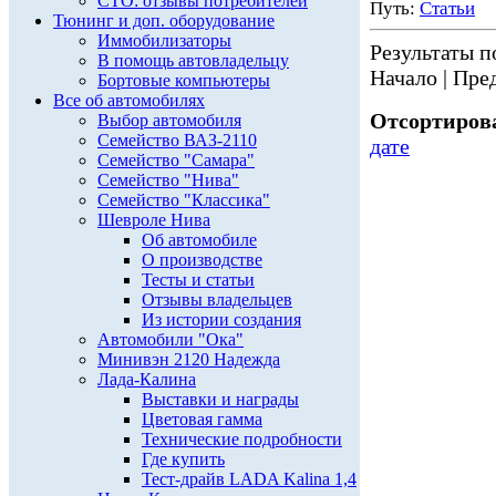
СТО: отзывы потребителей
Путь:
Статьи
Тюнинг и доп. оборудование
Иммобилизаторы
Результаты по
В помощь автовладельцу
Начало | Пред
Бортовые компьютеры
Все об автомобилях
Отсортирова
Выбор автомобиля
Семейство ВАЗ-2110
дате
Семейство "Самара"
Семейство "Нива"
Семейство "Классика"
Шевроле Нива
Об автомобиле
О производстве
Тесты и статьи
Отзывы владельцев
Из истории создания
Автомобили "Ока"
Минивэн 2120 Надежда
Лада-Калина
Выставки и награды
Цветовая гамма
Технические подробности
Где купить
Тест-драйв LADA Kalina 1,4