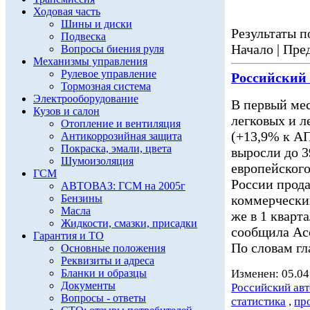
Ходовая часть
Шины и диски
Результаты по
Подвеска
Начало | Пред
Вопросы биения руля
Механизмы управления
Рулевое управление
Российский
Тормозная система
Электрооборудование
В первый мес
Кузов и салон
легковых и 
Отопление и вентиляция
(+13,9% к АП
Антикоррозийная защита
Покраска, эмали, цвета
выросли до 3
Шумоизоляция
европейского
ГСМ
России прода
АВТОВАЗ: ГСМ на 2005г
Бензины
коммерчески
Масла
же в 1 кварт
Жидкости, смазки, присадки
сообщила Асс
Гарантия и ТО
По словам гл
Основные положения
Реквизиты и адреса
Бланки и образцы
Изменен: 05.04
Документы
Российский ав
Вопросы - ответы
статистика
,
пр