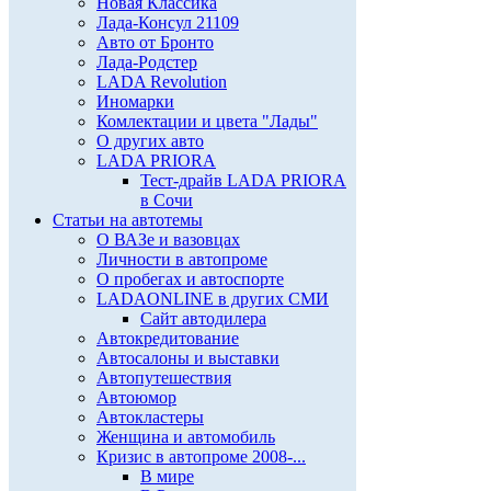
Новая Классика
Лада-Консул 21109
Авто от Бронто
Лада-Родстер
LADA Revolution
Иномарки
Комлектации и цвета "Лады"
О других авто
LADA PRIORA
Тест-драйв LADA PRIORA
в Сочи
Статьи на автотемы
О ВАЗе и вазовцах
Личности в автопроме
О пробегах и автоспорте
LADAONLINE в других СМИ
Сайт автодилера
Автокредитование
Автосалоны и выставки
Автопутешествия
Автоюмор
Автокластеры
Женщина и автомобиль
Кризис в автопроме 2008-...
В мире