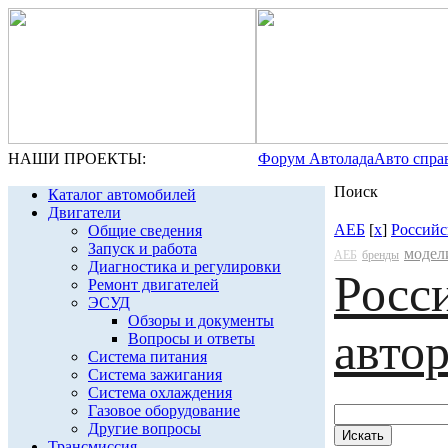
НАШИ ПРОЕКТЫ:
Форум Автолада
Авто спра
Поиск
Каталог автомобилей
Двигатели
АЕБ
[
x
]
Российс
Общие сведения
Запуск и работа
модел
АЕБ
бренды
Диагностика и регулировки
Росс
Ремонт двигателей
ЭСУД
Обзоры и документы
авто
Вопросы и ответы
Система питания
Система зажигания
Система охлаждения
Газовое оборудование
Другие вопросы
Трансмиссия