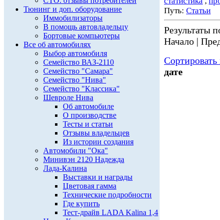
СТО: отзывы потребителей
статистика
,
пр
Тюнинг и доп. оборудование
Путь:
Статьи
Иммобилизаторы
В помощь автовладельцу
Результаты по
Бортовые компьютеры
Начало | Пред
Все об автомобилях
Выбор автомобиля
Сортировать 
Семейство ВАЗ-2110
дате
Семейство "Самара"
Семейство "Нива"
Семейство "Классика"
Шевроле Нива
Об автомобиле
О производстве
Тесты и статьи
Отзывы владельцев
Из истории создания
Автомобили "Ока"
Минивэн 2120 Надежда
Лада-Калина
Выставки и награды
Цветовая гамма
Технические подробности
Где купить
Тест-драйв LADA Kalina 1,4