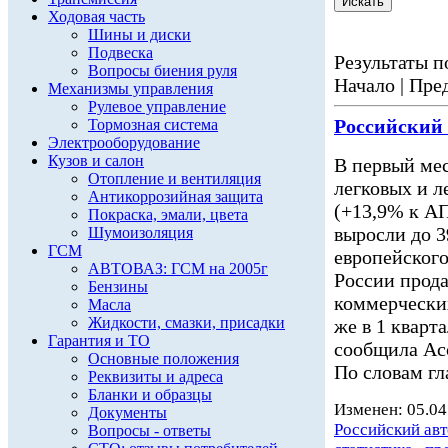
Ходовая часть
Шины и диски
Подвеска
Результаты по
Вопросы биения руля
Начало | Пред
Механизмы управления
Рулевое управление
Российский
Тормозная система
Электрооборудование
Кузов и салон
В первый мес
Отопление и вентиляция
легковых и 
Антикоррозийная защита
(+13,9% к АП
Покраска, эмали, цвета
выросли до 3
Шумоизоляция
ГСМ
европейского
АВТОВАЗ: ГСМ на 2005г
России прода
Бензины
коммерчески
Масла
Жидкости, смазки, присадки
же в 1 кварт
Гарантия и ТО
сообщила Асс
Основные положения
По словам гл
Реквизиты и адреса
Бланки и образцы
Изменен: 05.04
Документы
Российский ав
Вопросы - ответы