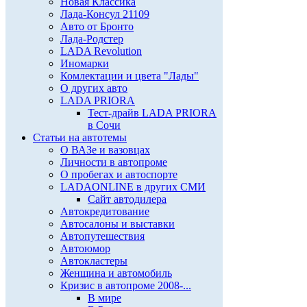
Новая Классика
Лада-Консул 21109
Авто от Бронто
Лада-Родстер
LADA Revolution
Иномарки
Комлектации и цвета "Лады"
О других авто
LADA PRIORA
Тест-драйв LADA PRIORA
в Сочи
Статьи на автотемы
О ВАЗе и вазовцах
Личности в автопроме
О пробегах и автоспорте
LADAONLINE в других СМИ
Сайт автодилера
Автокредитование
Автосалоны и выставки
Автопутешествия
Автоюмор
Автокластеры
Женщина и автомобиль
Кризис в автопроме 2008-...
В мире