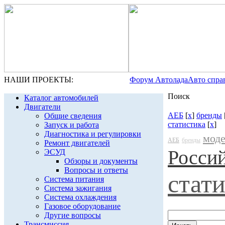
НАШИ ПРОЕКТЫ:
Форум Автолада
Авто спра
Поиск
Каталог автомобилей
Двигатели
АЕБ
[
x
]
бренды
Общие сведения
статистика
[
x
]
Запуск и работа
Диагностика и регулировки
мод
АЕБ
бренды
Ремонт двигателей
Росси
ЭСУД
Обзоры и документы
Вопросы и ответы
стат
Система питания
Система зажигания
Система охлаждения
Газовое оборудование
Другие вопросы
Трансмиссия