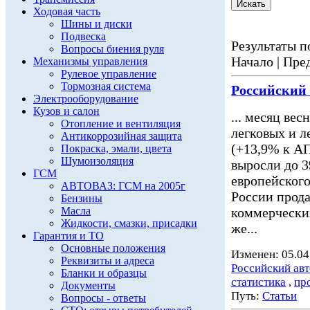
Ходовая часть
Шины и диски
Подвеска
Результаты по
Вопросы биения руля
Начало | Пред
Механизмы управления
Рулевое управление
Тормозная система
Российский
Электрооборудование
Кузов и салон
... месяц вес
Отопление и вентиляция
легковых и 
Антикоррозийная защита
(+13,9% к АП
Покраска, эмали, цвета
Шумоизоляция
выросли до 3
ГСМ
европейского
АВТОВАЗ: ГСМ на 2005г
России прода
Бензины
Масла
коммерчески
Жидкости, смазки, присадки
же...
Гарантия и ТО
Основные положения
Изменен: 05.04
Реквизиты и адреса
Российский ав
Бланки и образцы
статистика
,
пр
Документы
Путь:
Статьи
Вопросы - ответы