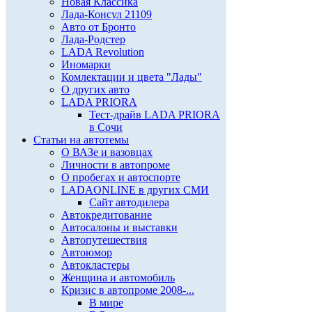
Новая Классика
Лада-Консул 21109
Авто от Бронто
Лада-Родстер
LADA Revolution
Иномарки
Комлектации и цвета "Лады"
О других авто
LADA PRIORA
Тест-драйв LADA PRIORA
в Сочи
Статьи на автотемы
О ВАЗе и вазовцах
Личности в автопроме
О пробегах и автоспорте
LADAONLINE в других СМИ
Сайт автодилера
Автокредитование
Автосалоны и выставки
Автопутешествия
Автоюмор
Автокластеры
Женщина и автомобиль
Кризис в автопроме 2008-...
В мире