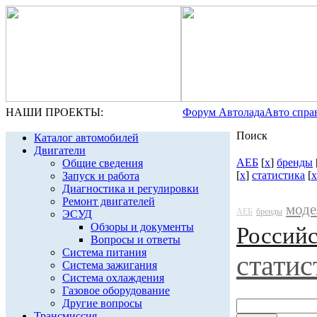
НАШИ ПРОЕКТЫ:
Форум Автолада
Авто спра
Поиск
Каталог автомобилей
Двигатели
АЕБ
[
x
]
бренды
Общие сведения
[
x
]
статистика
[
x
Запуск и работа
Диагностика и регулировки
Ремонт двигателей
моде
АЕБ
бренды
ЭСУД
Обзоры и документы
Россий
Вопросы и ответы
Система питания
статис
Система зажигания
Система охлаждения
Газовое оборудование
Другие вопросы
Трансмиссия