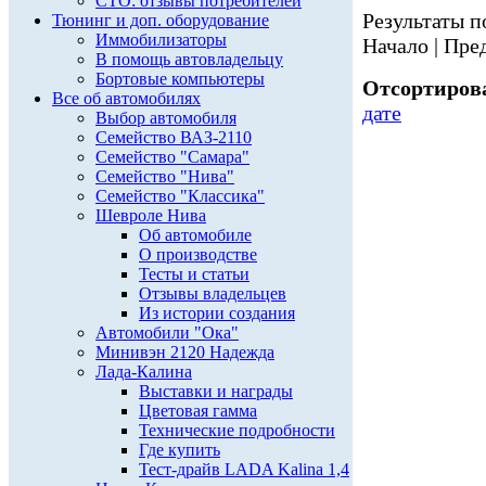
СТО: отзывы потребителей
Результаты по
Тюнинг и доп. оборудование
Иммобилизаторы
Начало | Пред
В помощь автовладельцу
Бортовые компьютеры
Отсортирова
Все об автомобилях
дате
Выбор автомобиля
Семейство ВАЗ-2110
Семейство "Самара"
Семейство "Нива"
Семейство "Классика"
Шевроле Нива
Об автомобиле
О производстве
Тесты и статьи
Отзывы владельцев
Из истории создания
Автомобили "Ока"
Минивэн 2120 Надежда
Лада-Калина
Выставки и награды
Цветовая гамма
Технические подробности
Где купить
Тест-драйв LADA Kalina 1,4