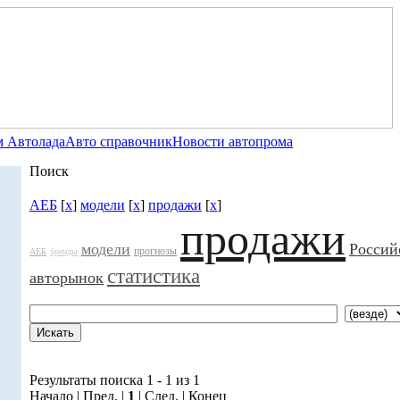
 Автолада
Авто справочник
Новости автопрома
Поиск
АЕБ
[
x
]
модели
[
x
]
продажи
[
x
]
продажи
модели
Россий
прогнозы
АЕБ
бренды
статистика
авторынок
Результаты поиска 1 - 1 из 1
Начало | Пред. |
1
| След. | Конец