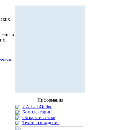
егких
весны в
ких
рогнозы
Информация
ИА LadaOnline
Комплектации
Обзоры и статьи
Техника вождения