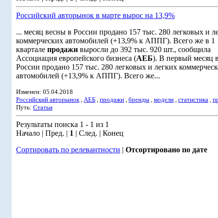
Российский авторынок в марте вырос на 13,9%
... месяц весны в России продано 157 тыс. 280 легковых и л
коммерческих автомобилей (+13,9% к АППГ). Всего же в 1
квартале
продажи
выросли до 392 тыс. 920 шт., сообщила
Ассоциация европейского бизнеса (
АЕБ
). В первый месяц 
России продано 157 тыс. 280 легковых и легких коммерчес
автомобилей (+13,9% к АППГ). Всего же...
Изменен: 05.04.2018
Российский авторынок
,
АЕБ
,
продажи
,
бренды
,
модели
,
статистика
,
п
Путь:
Статьи
Результаты поиска 1 - 1 из 1
Начало | Пред. |
1
| След. | Конец
Сортировать по релевантности
|
Отсортировано по дате