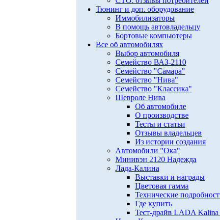
СТО: отзывы потребителей
Тюнинг и доп. оборудование
Иммобилизаторы
В помощь автовладельцу
Бортовые компьютеры
Все об автомобилях
Выбор автомобиля
Семейство ВАЗ-2110
Семейство "Самара"
Семейство "Нива"
Семейство "Классика"
Шевроле Нива
Об автомобиле
О производстве
Тесты и статьи
Отзывы владельцев
Из истории создания
Автомобили "Ока"
Минивэн 2120 Надежда
Лада-Калина
Выставки и награды
Цветовая гамма
Технические подробнос
Где купить
Тест-драйв LADA Kalina 