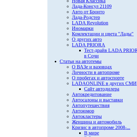
Новая Классика
Лада-Консул 21109
Авто от Бронто
Лада-Родстер
LADA Revolution
Иномарки
Комлектации и цвета "Лады"
О других авто
LADA PRIORA
Тест-драйв LADA PRIO
в Сочи
Статьи на автотемы
О ВАЗе и вазовцах
Личности в автопроме
О пробегах и автоспорте
LADAONLINE в других СМИ
Сайт автодилера
Автокредитование
Автосалоны и выставки
Автопутешествия
Автоюмор
Автокластеры
Женщина и автомобиль
Кризис в автопроме 2008-...
В мире