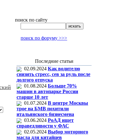
поиск по сайту
поиск по форуму >>>
Последние статьи
02.09.2024
Как водителю
снизить стресс, сев за руль после
долгого отпуска
01.08.2024
Больше 70%
ский
машин в автопарке России
старше 10 лет
01.07.2024
В центре Москвы
трое на БМВ похитили
итальянского бизнесмена
03.06.2024
РоАД ищет
справедливости у ФАС
02.05.2024
Выбор моторного
масла для китайцев